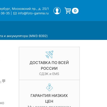
рбург, Московский пр., д. 25/1
МОЙ ПРОФИЛЬ
0
-36-35
|
info@foto-gamma.ru
Корзина пуста.
льта и аккумулятора (MM3-B392)
3
ДОСТАВКА ПО ВСЕЙ
РОССИИ
СДЭК и EMS
в
ГАРАНТИЯ НИЗКИХ
ЦЕН
но