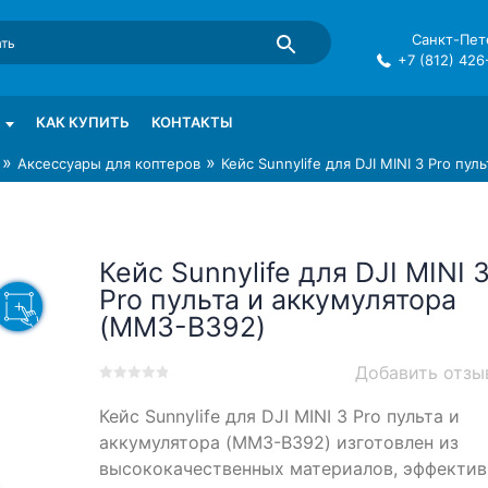
Санкт-Пете
+7 (812) 426
mma в СПб
КАК КУПИТЬ
КОНТАКТЫ
»
»
Аксессуары для коптеров
Кейс Sunnylife для DJI MINI 3 Pro пу
Кейс Sunnylife для DJI MINI 
Pro пульта и аккумулятора
(MM3-B392)
Добавить отзы
0
5
0
Кейс Sunnylife для DJI MINI 3 Pro пульта и
out
of
аккумулятора (MM3-B392) изготовлен из
based
высококачественных материалов, эффектив
on