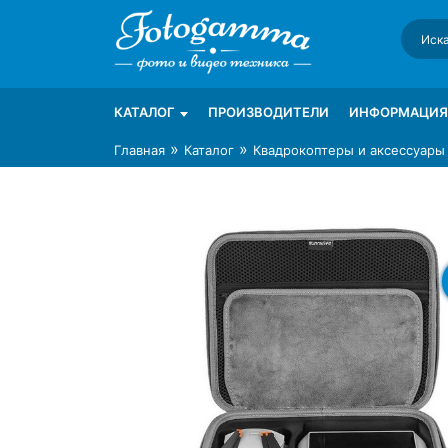
Skip
to
content
Интернет-магазин фототехники Foto-Ga
Магазин фотоаксессуаров foto-gamma.ru
КАТАЛОГ
ПРОИЗВОДИТЕЛИ
ИНФОРМАЦИЯ
»
»
Главная
Каталог
Квадрокоптеры и аксессуары