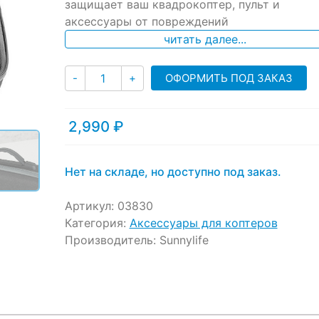
защищает ваш квадрокоптер, пульт и
customer
ratings
аксессуары от повреждений
читать далее...
Количество
ОФОРМИТЬ ПОД ЗАКАЗ
-
+
2,990
₽
Нет на складе, но доступно под заказ.
Артикул:
03830
Категория:
Аксессуары для коптеров
Производитель:
Sunnylife