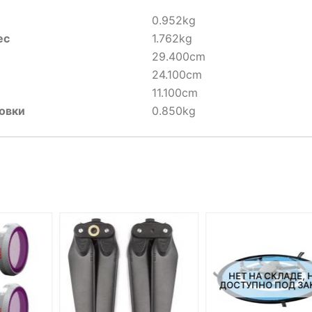
0.952kg
ес
1.762kg
29.400cm
24.100cm
11.100cm
овки
0.850kg
НЕТ НА СКЛАДЕ, 
ДОСТУПНО ПОД ЗА