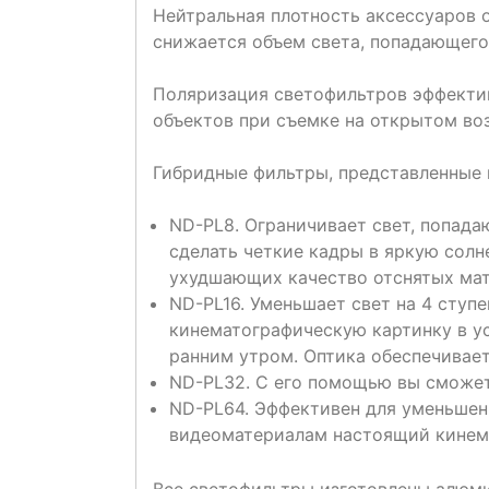
Нейтральная плотность аксессуаров 
снижается объем света, попадающего
Поляризация светофильтров эффектив
объектов при съемке на открытом воз
Гибридные фильтры, представленные 
ND-PL8. Ограничивает свет, попада
сделать четкие кадры в яркую солн
ухудшающих качество отснятых мат
ND-PL16. Уменьшает свет на 4 ступ
кинематографическую картинку в ус
ранним утром. Оптика обеспечивае
ND-PL32. С его помощью вы сможет
ND-PL64. Эффективен для уменьшен
видеоматериалам настоящий кинем
Все светофильтры изготовлены алюми