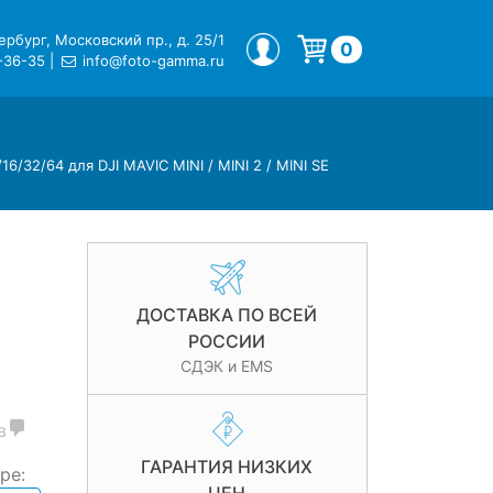
рбург, Московский пр., д. 25/1
МОЙ ПРОФИЛЬ
0
-36-35
|
info@foto-gamma.ru
Корзина пуста.
6/32/64 для DJI MAVIC MINI / MINI 2 / MINI SE
ДОСТАВКА ПО ВСЕЙ
РОССИИ
СДЭК и EMS
в
ГАРАНТИЯ НИЗКИХ
ре: