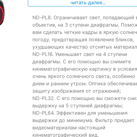
читать далее...
based
on
ND-PL8. Ограничивает свет, попадающий 
customer
ratings
объектив, на 3 ступени диафрагмы. Помо
вам сделать четкие кадры в яркую солне
погоду, предотвращая появление бликов,
ухудшающих качество отснятых материал
ND-PL16. Уменьшает свет на 4 ступени
диафрагмы. С его помощью вы снимите
кинематографическую картинку в услови
очень яркого солнечного света, особенно
днем и ранним утром. Оптика обеспечива
защиту изображения от отражений;
ND-PL32. С его помощью вы сможете сни
выдержку на 5 ступеней диафрагмы;
ND-PL64. Эффективен для уменьшения
выдержки до минимума. Фильтр придает
видеоматериалам настоящий
кинематографический вид.