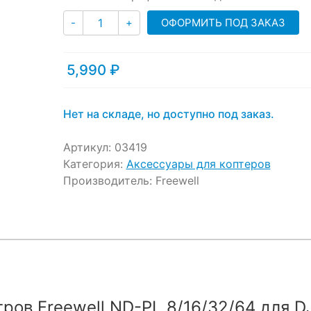
Количество
ОФОРМИТЬ ПОД ЗАКАЗ
-
+
5,990
₽
Нет на складе, но доступно под заказ.
Артикул:
03419
Категория:
Аксессуары для коптеров
Производитель:
Freewell
ов Freewell ND-PL 8/16/32/64 для DJ