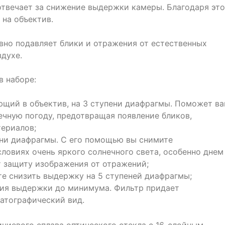
отвечает за снижение выдержки камеры. Благодаря эт
 на объектив.
но подавляет блики и отражения от естественных
духе.
в наборе:
ющий в объектив, на 3 ступени диафрагмы. Поможет в
ечную погоду, предотвращая появление бликов,
ериалов;
ени диафрагмы. С его помощью вы снимите
ловиях очень яркого солнечного света, особенно днем
т защиту изображения от отражений;
е снизить выдержку на 5 ступеней диафрагмы;
ия выдержки до минимума. Фильтр придает
атографический вид.
ниевого сплава оптического стекла с 16-слойным