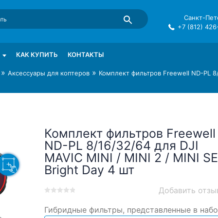
Санкт-Пете
+7 (812) 426
mma в СПб
КАК КУПИТЬ
КОНТАКТЫ
»
»
Аксессуары для коптеров
Комплект фильтров Freewell ND-PL 8/1
Комплект фильтров Freewell
ND-PL 8/16/32/64 для DJI
MAVIC MINI / MINI 2 / MINI SE
Bright Day 4 шт
Добавить отзы
0
5
0
Гибридные фильтры, представленные в набо
out
of