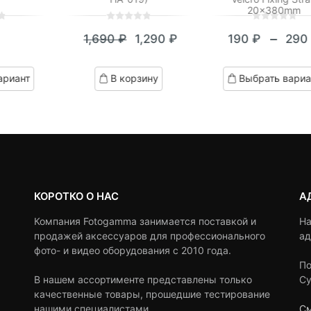
20x380mm
0
5
0
0
5
0
–
1,690
₽
1,290
₽
190
₽
29
out
out
Текущая
Первоначальная
Диап
of
of
цена:
цена
цен:
based
based
ариант
В корзину
Выбрать вариа
on
on
1,290 ₽.
составляла
190 ₽
customer
customer
1,690 ₽.
–
ratings
ratings
290 
КОРОТКО О НАС
А
Компания Fotogamma занимается поставкой и
На
продажей аксессуаров для профессионального
ад
фото- и видео оборудования с 2010 года.
По
В нашем ассортименте представлены только
Су
качественные товары, прошедшие тестирование
нашими специалистами.
См