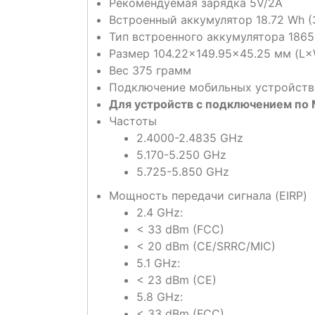
Рекомендуемая зарядка 5V/2A
Встроенный аккумулятор 18.72 Wh (3
Тип встроенного аккумулятора 18650
Размер 104.22×149.95×45.25 мм (L
Вес 375 грамм
Подключение мобильных устройств L
Для устройств с подключением по 
Частоты
2.4000-2.4835 GHz
5.170-5.250 GHz
5.725-5.850 GHz
Мощность передачи сигнала (EIRP)
2.4 GHz:
< 33 dBm (FCC)
< 20 dBm (CE/SRRC/MIC)
5.1 GHz:
< 23 dBm (CE)
5.8 GHz:
< 33 dBm (FCC)