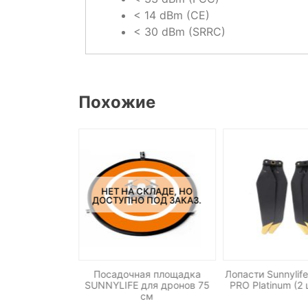
< 14 dBm (CE)
< 30 dBm (SRRC)
Похожие
НЕТ НА СКЛАДЕ, НО
ДОСТУПНО ПОД ЗАКАЗ.
ND фильтров
Посадочная площадка
Лопасти Sunnylif
/64) PGYTECH
SUNNYLIFE для дронов 75
PRO Platinum (2
VIC 2 PRO (P-
см
-031)