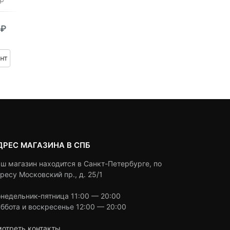
0
5
0
0
5
0
0
₽
2,490
₽
2,990
₽
out
out
азон
of
of
based
based
нт
Под заказ
Выбрать вариант
on
on
customer
customer
ratings
ratings
₽
ДРЕС МАГАЗИНА В СПБ
ш магазин находится в Санкт-Петербурге, по
ресу Московский пр., д. 25/1
недельник-пятница 11:00 — 20:00
ббота и воскресенье 12:00 — 20:00
отреть контакты