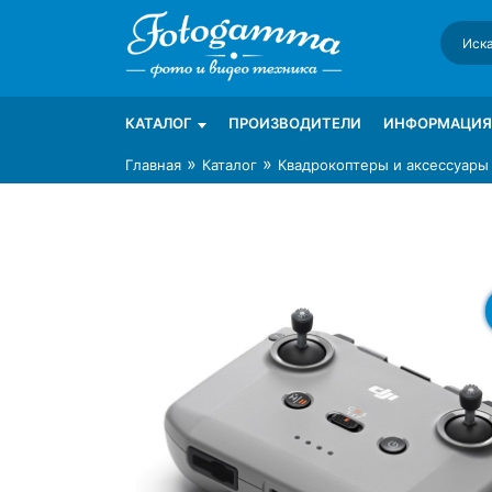
Skip
to
content
Интернет-магазин фототехники Foto-Ga
Магазин фотоаксессуаров foto-gamma.ru
КАТАЛОГ
ПРОИЗВОДИТЕЛИ
ИНФОРМАЦИЯ
»
»
Главная
Каталог
Квадрокоптеры и аксессуары