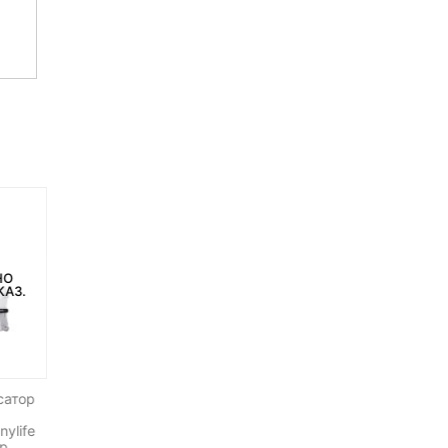
НО
НЕТ В НАЛИЧИИ
КАЗ.
сатор
Аккумулятор MJX Bugs 5W
Аккумулятор для коптер
ZLRC SG108
ylife
ap