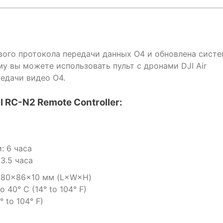
вого протокола передачи данных O4 и обновлена сист
му вы можете использовать пульт с дронами DJI Air
редачи видео O4.
 RC-N2 Remote Controller:
: 6 часа
3.5 часа
180×86×10 мм (L×W×H)
 40° C (14° to 104° F)
 to 104° F)