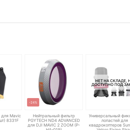
НЕТ НА СКЛАДЕ, 
ДОСТУПНО ПОД ЗА
-24%
e для Mavic
Нейтральный фильтр
Универсальный фик
 шт) 8331F
PGYTECH ND4 ADVANCED
лопастей для
для DJI MAVIC 2 ZOOM (P-
квадрокоптеров Sunn
HA-019)
Velcro Fixing Str