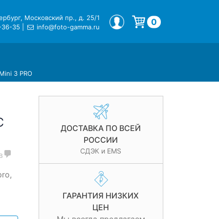
рбург, Московский пр., д. 25/1
МОЙ ПРОФИЛЬ
0
-36-35
|
info@foto-gamma.ru
Корзина пуста.
Mini 3 PRO
C
ДОСТАВКА ПО ВСЕЙ
РОССИИ
СДЭК и EMS
в
ro,
ГАРАНТИЯ НИЗКИХ
ЦЕН