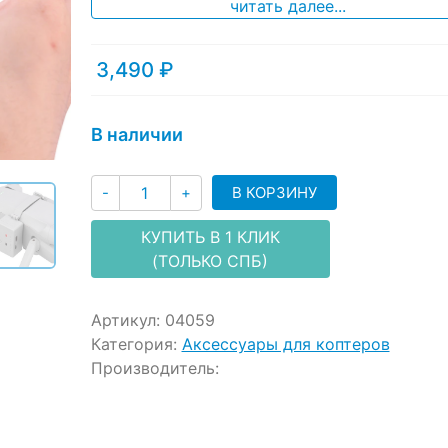
ratings
читать далее...
3,490
₽
В наличии
Количество
В КОРЗИНУ
-
+
КУПИТЬ В 1 КЛИК
(ТОЛЬКО СПБ)
Артикул:
04059
Категория:
Аксессуары для коптеров
Производитель: