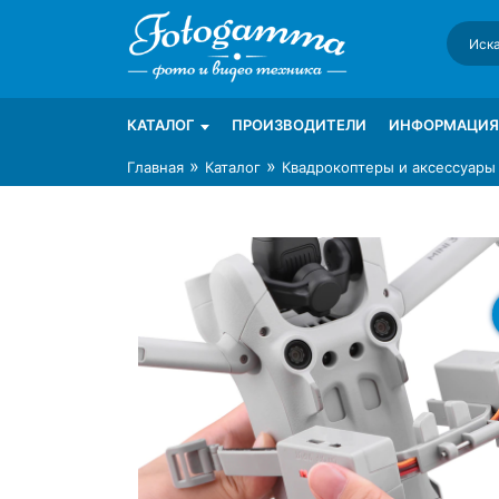
Skip
to
content
Интернет-магазин фототехники Foto-Ga
Магазин фотоаксессуаров foto-gamma.ru
КАТАЛОГ
ПРОИЗВОДИТЕЛИ
ИНФОРМАЦИЯ
»
»
Главная
Каталог
Квадрокоптеры и аксессуары