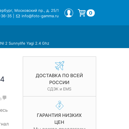
рбург, Московский пр., д. 25/1
МОЙ ПРОФИЛЬ
0
-36-35
|
info@foto-gamma.ru
Корзина пуста.
NI 2 Sunnylife Yagi 2.4 Ghz
ДОСТАВКА ПО ВСЕЙ
.4
РОССИИ
СДЭК и EMS
в
тесь
ГАРАНТИЯ НИЗКИХ
ЦЕН
гнал