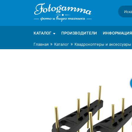
Skip
to
content
Интернет-магазин фототехники Foto-Ga
Магазин фотоаксессуаров foto-gamma.ru
КАТАЛОГ
ПРОИЗВОДИТЕЛИ
ИНФОРМАЦИЯ
»
»
Главная
Каталог
Квадрокоптеры и аксессуары