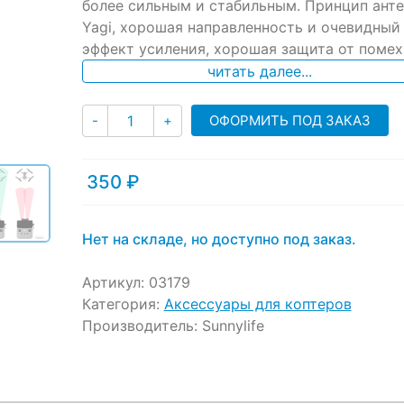
более сильным и стабильным. Принцип ант
customer
ratings
Yagi, хорошая направленность и очевидный
эффект усиления, хорошая защита от помех
читать далее...
Количество
ОФОРМИТЬ ПОД ЗАКАЗ
-
+
350
₽
Нет на складе, но доступно под заказ.
Артикул:
03179
Категория:
Аксессуары для коптеров
Производитель:
Sunnylife