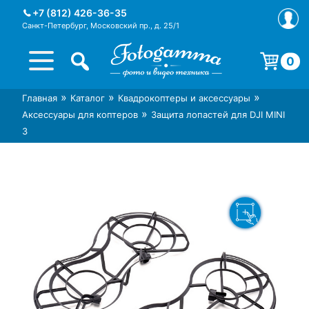
Skip
+7 (812) 426-36-35
to
Санкт-Петербург, Московский пр., д. 25/1
content
0
Корзина пуста.
»
»
»
Главная
Каталог
Квадрокоптеры и аксессуары
Интернет-магазин фототехники
Магазин фотоаксессуаров foto-
»
Аксессуары для коптеров
Защита лопастей для DJI MINI
Foto-Gamma в СПб
gamma.ru
3