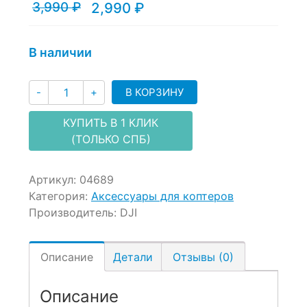
of
3,990
₽
2,990
₽
Текущая
Первоначальная
based
цена:
цена
on
2,990 ₽.
составляла
customer
3,990 ₽.
В наличии
ratings
Количество
В КОРЗИНУ
-
+
КУПИТЬ В 1 КЛИК
(ТОЛЬКО СПБ)
Артикул:
04689
Категория:
Аксессуары для коптеров
Производитель:
DJI
Описание
Детали
Отзывы (0)
Описание