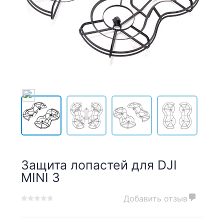
Защита лопастей для DJI
MINI 3
Добавить отзыв
0
5
0
out