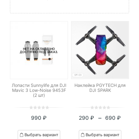
НЕТ НА СКЛАДЕ, НО
ДОСТУПНО ПОД ЗАКАЗ.
I
Лопасти Sunnylife для DJI
Наклейка PGYTECH для
За
Mavic 3 Low-Noise 9453F
DJI SPARK
ном
(2 шт)
0
5
0
0
5
0
–
990
₽
290
₽
690
₽
out
out
Диапазон
of
of
цен:
based
based
Выбрать вариант
Выбрать вариант
on
on