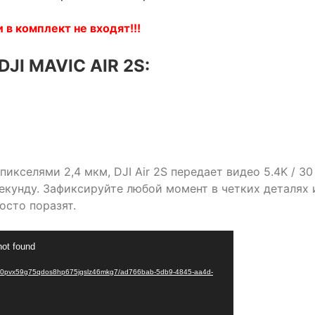
 в комплект не входят!!!
JI MAVIC AIR 2S:
кселями 2,4 мкм, DJI Air 2S передает видео 5.4K / 30
 секунду. Зафиксируйте любой момент в четких деталях 
осто поразят.
not found
3a/ql0pvx59g75qdos8hp675jgslz46mkg7/ad766bab-5db9-4845-aa4d-