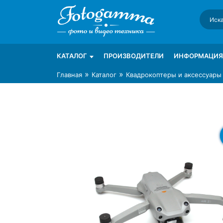
Skip
to
content
Интернет-магазин фототехники Foto-Ga
Магазин фотоаксессуаров foto-gamma.ru
КАТАЛОГ
ПРОИЗВОДИТЕЛИ
ИНФОРМАЦИЯ
»
»
Главная
Каталог
Квадрокоптеры и аксессуары