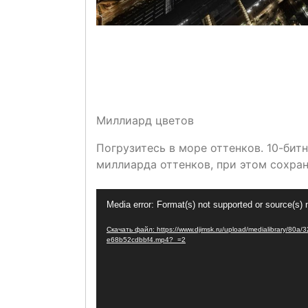
Миллиард цветов
Погрузитесь в море оттенков. 10-бит
миллиарда оттенков, при этом сохран
Видеоплеер
Media error: Format(s) not supported or source(s) 
Скачать файл: https://www.djimsk.ru/upload/medialibrary/8
e68b52cdbbf4.mp4?_=2