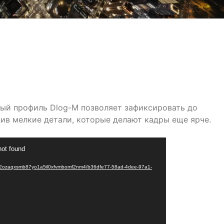
ный профиль Dlog-M позволяет зафиксировать до
ив мелкие детали, которые делают кадры еще ярче.
not found
0a/32ozaqxsmb87yo1a5il0xfvmbomf2nm4/b36dfe77-58ad-4dee-97a1-