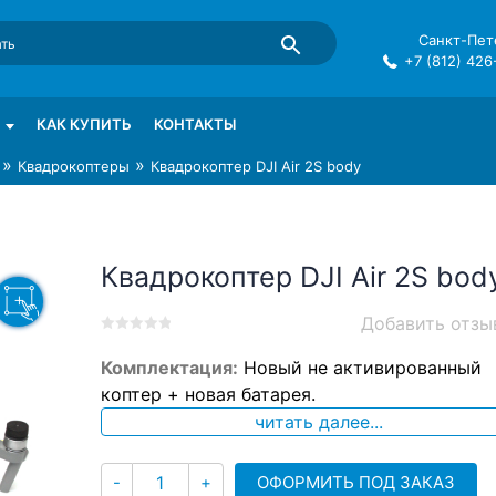
Санкт-Пете
+7 (812) 426
mma в СПб
КАК КУПИТЬ
КОНТАКТЫ
»
»
Квадрокоптеры
Квадрокоптер DJI Air 2S body
Квадрокоптер DJI Air 2S bod
Добавить отзы
0
5
0
Комплектация:
Новый не активированный
out
of
коптер + новая батарея.
based
читать далее...
on
customer
ratings
Количество
ОФОРМИТЬ ПОД ЗАКАЗ
-
+