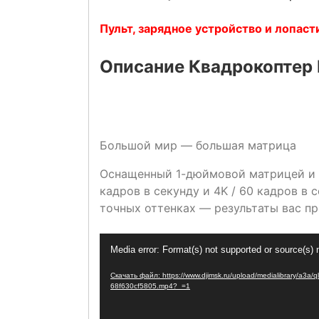
Пульт, зарядное устройство и лопасти
Описание Квадрокоптер D
Большой мир — большая матрица
Оснащенный 1-дюймовой матрицей и пи
кадров в секунду и 4K / 60 кадров в
точных оттенках — результаты вас пр
Видеоплеер
Media error: Format(s) not supported or source(s) 
Скачать файл: https://www.djimsk.ru/upload/medialibrary/a
68f630cf5805.mp4?_=1