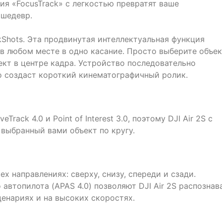
ия «FocusTrack» с легкостью превратят ваше
 шедевр.
Shots. Эта продвинутая интеллектуальная функция
в любом месте в одно касание. Просто выберите объек
ект в центре кадра. Устройство последовательно
го создаст короткий кинематографичный ролик.
eTrack 4.0 и Point of Interest 3.0, поэтому DJI Air 2S с
выбранный вами объект по кругу.
ех направлениях: сверху, снизу, спереди и сзади.
втопилота (APAS 4.0) позволяют DJI Air 2S распознав
енариях и на высоких скоростях.