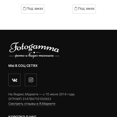
цена:
цена
based
based
Под заказ
Под заказ
on
on
290 ₽.
составляла
customer
customer
690 ₽.
ratings
ratings
МЫ В СОЦ СЕТЯХ
На Яндекс.Маркете — c 10 июня 2014 года.
ОГРНИП 314784710100933
Смотреть отзывы в Я.Маркете
КОРОТКО О НАС