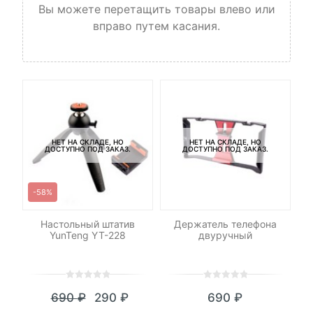
Вы можете перетащить товары влево или
вправо путем касания.
НЕТ НА СКЛАДЕ, НО
НЕТ НА СКЛАДЕ, НО
ДОСТУПНО ПОД ЗАКАЗ.
ДОСТУПНО ПОД ЗАКАЗ.
-58%
 на
Настольный штатив
Держатель телефона
ом
YunTeng YT-228
двуручный
0
5
0
0
5
0
690
₽
290
₽
690
₽
out
out
Текущая
Первоначальная
of
of