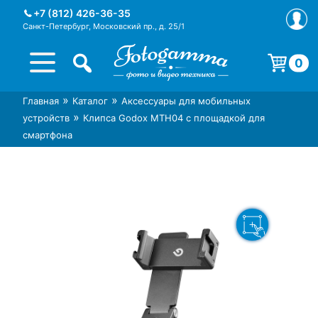
Skip
+7 (812) 426-36-35
to
Санкт-Петербург, Московский пр., д. 25/1
content
0
Корзина пуста.
»
»
Главная
Каталог
Аксессуары для мобильных
Интернет-магазин фототехники
Магазин фотоаксессуаров foto-
»
устройств
Клипса Godox MTH04 с площадкой для
Foto-Gamma в СПб
gamma.ru
смартфона