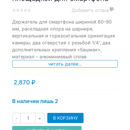
Добавить отзыв
0
5
0
Держатель для смартфона шириной 60–90
out
of
мм, раскладная опора на шарнире,
based
вертикальная и горизонтальная ориентация
on
камеры, два отверстия с резьбой 1/4”, два
customer
ratings
дополнительных крепления «башмак»,
материал – алюминиевый сплав
читать далее...
2,870
₽
В наличии лишь 2
Количество
В КОРЗИНУ
-
+