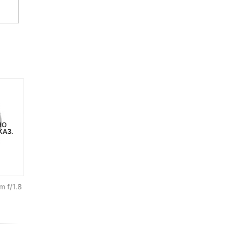
НО
НЕТ НА СКЛАДЕ, НО
НЕТ НА СКЛАДЕ, НО
КАЗ.
ДОСТУПНО ПОД ЗАКАЗ.
ДОСТУПНО ПОД ЗАКАЗ.
 f/1.8
Объектив Yongnuo YN14mm
Объектив Laowa 17mm F1
F2.8 для Canon
MFT