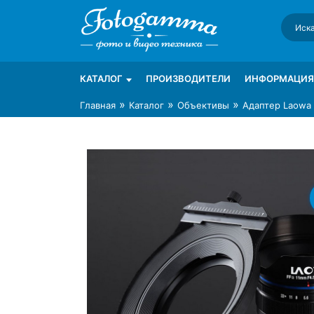
Skip
to
content
Интернет-магазин фототехники Foto-Ga
Магазин фотоаксессуаров foto-gamma.ru
КАТАЛОГ
ПРОИЗВОДИТЕЛИ
ИНФОРМАЦИЯ
»
»
»
Главная
Каталог
Объективы
Адаптер Laowa 