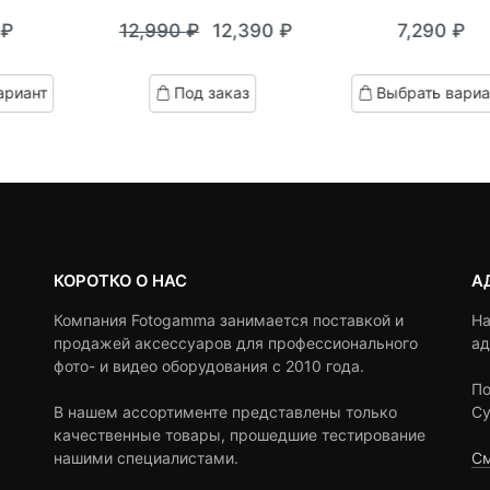
0
5
0
Оценка
0
₽
12,990
₽
12,390
₽
7,290
₽
out
5.00
из 5
Текущая
Первоначальная
of
цена:
цена
based
ариант
Под заказ
Выбрать вариа
on
12,390 ₽.
составляла
customer
12,990 ₽.
ratings
КОРОТКО О НАС
А
Компания Fotogamma занимается поставкой и
На
продажей аксессуаров для профессионального
ад
фото- и видео оборудования с 2010 года.
По
В нашем ассортименте представлены только
Су
качественные товары, прошедшие тестирование
нашими специалистами.
См