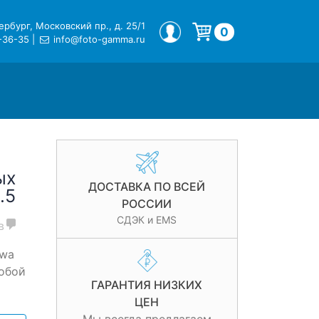
рбург, Московский пр., д. 25/1
МОЙ ПРОФИЛЬ
0
-36-35
|
info@foto-gamma.ru
Корзина пуста.
ых
ДОСТАВКА ПО ВСЕЙ
.5
РОССИИ
СДЭК и EMS
в
owa
собой
ГАРАНТИЯ НИЗКИХ
ЦЕН