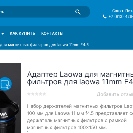
Санкт-Пете
+7 (812) 426
mma в СПб
КАК КУПИТЬ
КОНТАКТЫ
для магнитных фильтров для laowa 11mm F4.5
Адаптер Laowa для магнитн
фильтров для laowa 11mm F4
Добавить отзы
0
5
0
Набор держателей магнитных фильтров La
out
of
100 мм для Laowa 11 мм f4.5 представляет 
based
держатель магнитных фильтров с рамкой
on
магнитных фильтров 100×150 мм.
customer