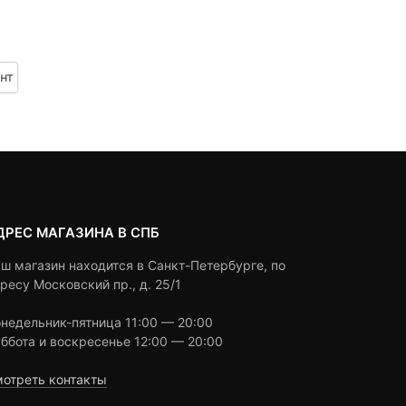
0
5
0
0
5
0
33,990
₽
15,990
₽
out
out
of
of
based
based
нт
Под заказ
Под заказ
on
on
customer
customer
ratings
ratings
ДРЕС МАГАЗИНА В СПБ
ш магазин находится в Санкт-Петербурге, по
ресу Московский пр., д. 25/1
недельник-пятница 11:00 — 20:00
ббота и воскресенье 12:00 — 20:00
отреть контакты