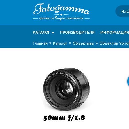
Skip
to
content
Интернет-магазин фототехники Foto-Ga
Магазин фотоаксессуаров foto-gamma.ru
КАТАЛОГ
ПРОИЗВОДИТЕЛИ
ИНФОРМАЦИЯ
»
»
»
Главная
Каталог
Объективы
Объектив Yong