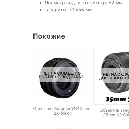
Диаметр под светофильтр: 52 мм
Габариты: 73 x55 мм
Похожие
СКЛАДЕ, НО
НЕТ НА СКЛАДЕ, НО
НЕТ НА СКЛА
ПОД ЗАКАЗ.
ДОСТУПНО ПОД ЗАКАЗ.
ДОСТУПНО ПОД
owa 12mm f/2.8
Объектив Yongnuo YN40 mm
Объектив Yon
ro-D
F2.8 Nikon
35mm f/2 Ca