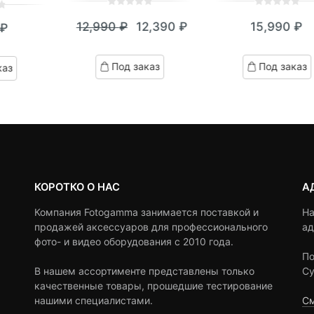
0
5
0
0
5
0
12,990
₽
12,390
₽
15,990
₽
₽
out
out
Текущая
Первоначальная
of
of
цена:
цена
based
based
Под заказ
Под заказ
каз
on
on
12,390 ₽.
составляла
customer
customer
12,990 ₽.
ratings
ratings
КОРОТКО О НАС
А
Компания Fotogamma занимается поставкой и
На
продажей аксессуаров для профессионального
ад
фото- и видео оборудования с 2010 года.
По
В нашем ассортименте представлены только
Су
качественные товары, прошедшие тестирование
нашими специалистами.
См