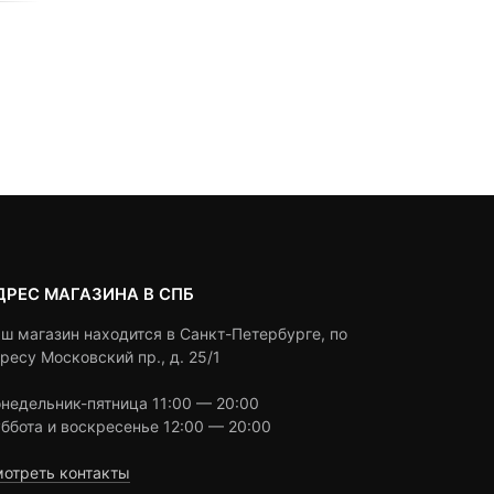
0
5
0
Оценка
7,990
₽
51,990
₽
out
5.00
из 5
of
based
Выбрать вариант
Выбрать вариант
on
customer
ratings
ДРЕС МАГАЗИНА В СПБ
ш магазин находится в Санкт-Петербурге, по
ресу Московский пр., д. 25/1
недельник-пятница 11:00 — 20:00
ббота и воскресенье 12:00 — 20:00
отреть контакты