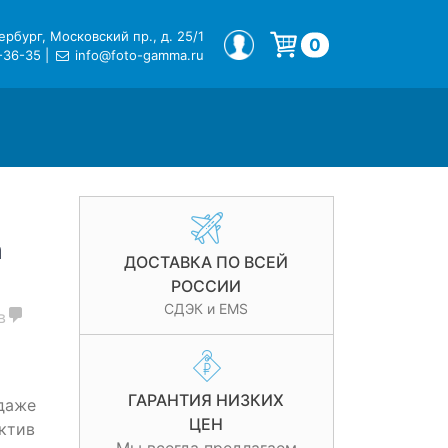
рбург, Московский пр., д. 25/1
МОЙ ПРОФИЛЬ
0
-36-35
|
info@foto-gamma.ru
Корзина пуста.
m
ДОСТАВКА ПО ВСЕЙ
РОССИИ
СДЭК и EMS
в
ГАРАНТИЯ НИЗКИХ
даже
ЦЕН
ктив