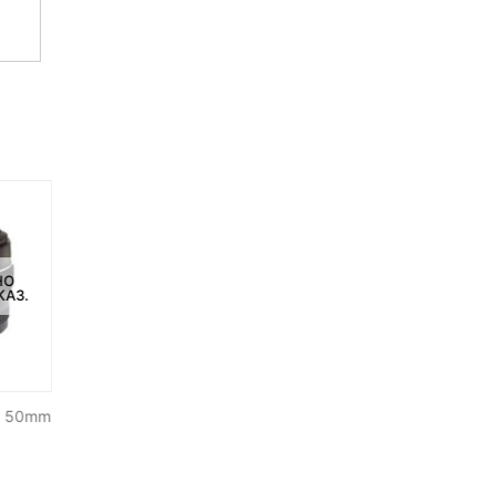
НО
НЕТ НА СКЛАДЕ, НО
НЕТ НА СКЛАДЕ, НО
КАЗ.
ДОСТУПНО ПОД ЗАКАЗ.
ДОСТУПНО ПОД ЗАКАЗ.
N 50mm
Объектив Meike 35 mm f1.4
Объектив Laowa 100m
f/2.8 2:1 Ultra Macro Pro