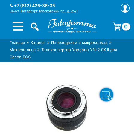
Skip
+7 (812) 426-36-35
to
Санкт-Петербург, Московский пр., д. 25/1
content
0
Корзина пуста.
»
»
»
Главная
Каталог
Переходники и макрокольца
Интернет-магазин фототехники
Магазин фотоаксессуаров foto-
»
Макрокольца
Телеконвертер Yongnuo YN-2.0X II для
Foto-Gamma в СПб
gamma.ru
Canon EOS