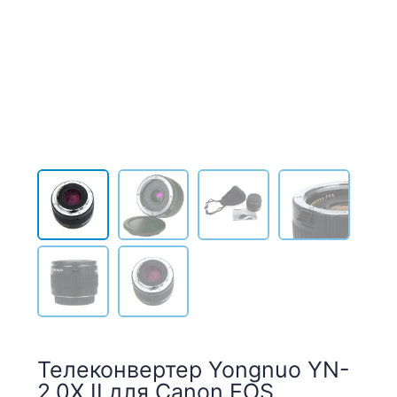
Телеконвертер Yongnuo YN-
2.0X II для Canon EOS