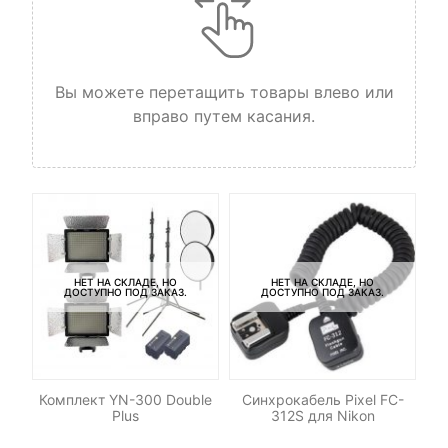
Вы можете перетащить товары влево или
вправо путем касания.
НЕТ НА СКЛАДЕ, НО
НЕТ НА СКЛАДЕ, НО
ДОСТУПНО ПОД ЗАКАЗ.
ДОСТУПНО ПОД ЗАКАЗ.
-
Комплект YN-300 Double
Синхрокабель Pixel FC-
Со
Plus
312S для Nikon