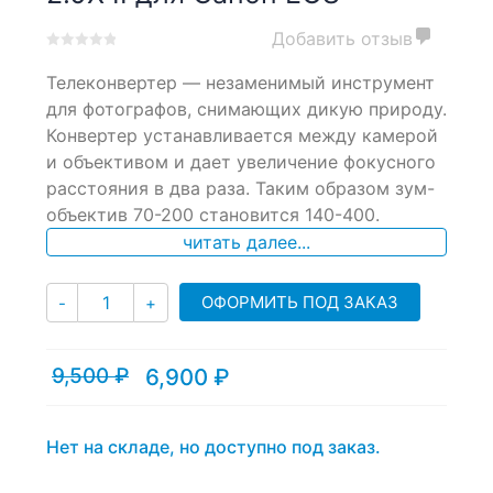
Добавить отзыв
0
5
0
Телеконвертер — незаменимый инструмент
out
of
для фотографов, снимающих дикую природу.
based
Конвертер устанавливается между камерой
on
и объективом и дает увеличение фокусного
customer
ratings
расстояния в два раза. Таким образом зум-
объектив 70-200 становится 140-400.
читать далее...
Количество
ОФОРМИТЬ ПОД ЗАКАЗ
-
+
9,500
₽
6,900
₽
Текущая
Первоначальная
цена:
цена
6,900 ₽.
составляла
9,500 ₽.
Нет на складе, но доступно под заказ.