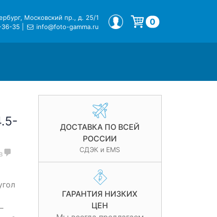
рбург, Московский пр., д. 25/1
МОЙ ПРОФИЛЬ
0
-36-35
|
info@foto-gamma.ru
Корзина пуста.
.5-
ДОСТАВКА ПО ВСЕЙ
РОССИИ
СДЭК и EMS
в
угол
ГАРАНТИЯ НИЗКИХ
ЦЕН
—