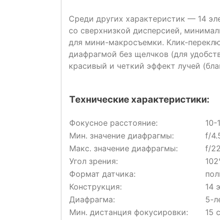
Среди других характеристик — 14 эле
со сверхнизкой дисперсией, минимал
для мини-макросъемки. Клик-переклю
диафрагмой без щелчков (для удобств
красивый и четкий эффект лучей (бла
Технические характеристики:
Фокусное расстояние:
10-
Мин. значение диафрагмы:
f/4
Макс. значение диафрагмы:
f/2
Угол зрения:
102
Формат датчика:
пол
Конструкция:
14 
Диафрагма:
5-л
Мин. дистанция фокусировки:
15 