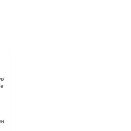
ля
ее
ый