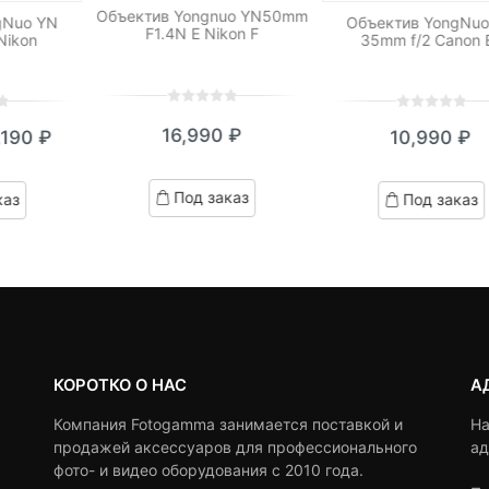
Объектив Yongnuo YN50mm
gNuo YN
Объектив YongNu
F1.4N E Nikon F
Nikon
35mm f/2 Canon 
0
5
0
0
5
0
16,990
₽
,190
₽
10,990
₽
out
out
кущая
ервоначальная
of
of
based
на:
ена
based
Под заказ
каз
Под заказ
on
on
190 ₽.
оставляла
customer
customer
ratings
,690 ₽.
ratings
КОРОТКО О НАС
А
Компания Fotogamma занимается поставкой и
На
продажей аксессуаров для профессионального
ад
фото- и видео оборудования с 2010 года.