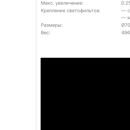
Макс. увеличение:
0.2
Крепление светофильтов:
— с
— м
Размеры:
Ø70
Вес:
496