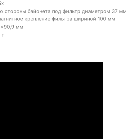
5x
о стороны байонета под фильтр диаметром 37 мм
агнитное крепление фильтра шириной 100 мм
×90,9 мм
 г