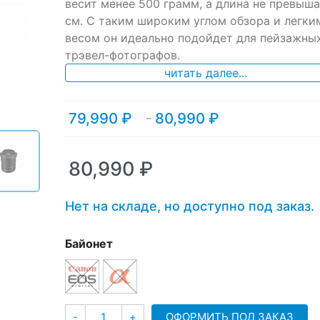
ratings
весит менее 500 грамм, а длина не превыша
см. С таким широким углом обзора и легки
весом он идеально подойдет для пейзажны
трэвел-фотографов.
читать далее...
79,990
₽
80,990
₽
Диапазон
–
цен:
79,990 ₽
–
80,990
₽
80,990 ₽
Нет на складе, но доступно под заказ.
Байонет
Количество
ОФОРМИТЬ ПОД ЗАКАЗ
-
+