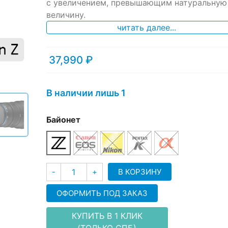
ratings
с увеличением, превышающим натуральную
величину.
читать далее...
37,990
₽
В наличии лишь 1
Байонет
Количество
В КОРЗИНУ
-
+
ОФОРМИТЬ ПОД ЗАКАЗ
КУПИТЬ В 1 КЛИК
(ТОЛЬКО СПБ)