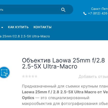
Санкт-Пете
+7 (812) 426
mma в СПб
КАК КУПИТЬ
КОНТАКТЫ
 25mm f/2.8 2.5-5X Ultra-Macro
Объектив Laowa 25mm f/2.8
2.5-5X Ultra-Macro
Добавить отзы
0
5
0
Предназначенный для съемки крупным план
out
of
Laowa 25mm f / 2.8 2.5-5X Ultra Macro от V
based
Optics
— это специализированный
on
макрообъектив для фотографирования объе
customer