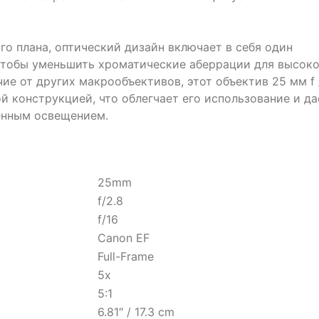
о плана, оптический дизайн включает в себя один
 чтобы уменьшить хроматические аберрации для высок
чие от других макрообъективов, этот объектив 25 мм f 
ой конструкцией, что облегчает его использование и да
енным освещением.
25mm
f/2.8
f/16
Canon EF
Full-Frame
5x
5:1
6.81″ / 17.3 cm