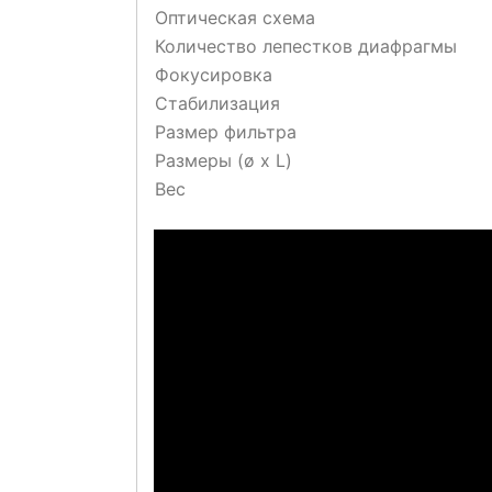
Оптическая схема
Количество лепестков диафрагмы
Фокусировка
Стабилизация
Размер фильтра
Размеры (ø x L)
Вес