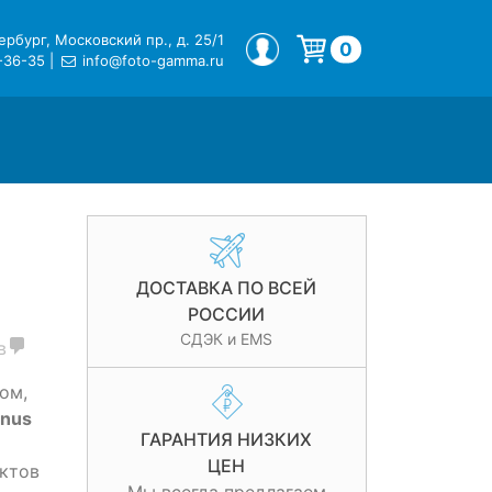
рбург, Московский пр., д. 25/1
МОЙ ПРОФИЛЬ
0
-36-35
|
info@foto-gamma.ru
Корзина пуста.
ДОСТАВКА ПО ВСЕЙ
РОССИИ
СДЭК и EMS
в
ом,
enus
ГАРАНТИЯ НИЗКИХ
ЦЕН
ктов