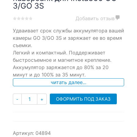
3/GO 3S
Добавить отзыв
0
5
0
Удваивает срок службы аккумулятора вашей
out
of
камеры GO 3/GO 3S и заряжает ее во время
based
съемки.
on
Легкий и компактный. Поддерживает
customer
ratings
быстросъемное и магнитное крепление.
Аккумулятор заряжается до 80% за 20
минут и до 100% за 35 минут.
читать далее...
Количество
ОФОРМИТЬ ПОД ЗАКАЗ
-
+
Артикул:
04894