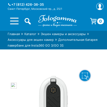
Skip
+7 (812) 426-36-35
to
Санкт-Петербург, Московский пр., д. 25/1
content
0
Корзина пуста.
»
»
»
Главная
Каталог
Экшен камеры и аксессуары
Интернет-магазин фототехники
Магазин фотоаксессуаров foto-
»
Аксессуары для экшен камер
Дополнительная батарея
Foto-Gamma в СПб
gamma.ru
павербанк для Insta360 GO 3/GO 3S