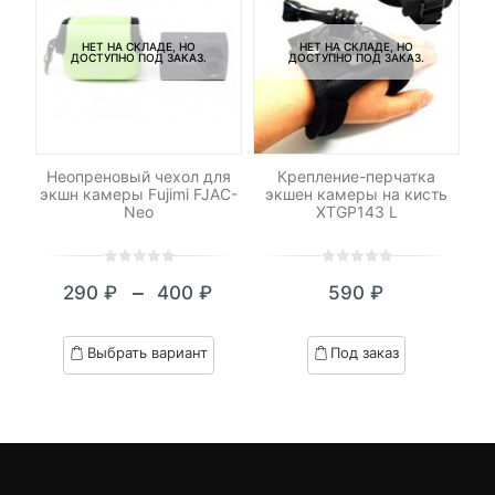
НЕТ НА СКЛАДЕ, НО
НЕТ НА СКЛАДЕ, НО
ДОСТУПНО ПОД ЗАКАЗ.
ДОСТУПНО ПОД ЗАКАЗ.
я
Неопреновый чехол для
Крепление-перчатка
Пе
м
экшн камеры Fujimi FJAC-
экшен камеры на кисть
Neo
XTGP143 L
0
5
0
0
5
0
–
290
₽
400
₽
590
₽
out
out
Диапазон
of
of
цен:
based
based
Выбрать вариант
Под заказ
on
on
290 ₽
customer
customer
–
ratings
ratings
400 ₽