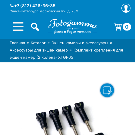
Skip
+7 (812) 426-36-35
to
Санкт-Петербург, Московский пр., д. 25/1
content
0
Корзина пуста.
»
»
»
Главная
Каталог
Экшен камеры и аксессуары
Интернет-магазин фототехники
Магазин фотоаксессуаров foto-
»
Аксессуары для экшен камер
Комплект крепления для
Foto-Gamma в СПб
gamma.ru
экшен камер (2 колена) XTGP05