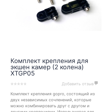
Комплект крепления для
экшен камер (2 колена)
XTGP05
Добавить отзыв
0
5
0
Комплект крепления gopro, состоящий из
out
of
двух независимых сочленений, которые
based
можно комбинировать друг с другом и
on
другими креплениями. Используются для
customer