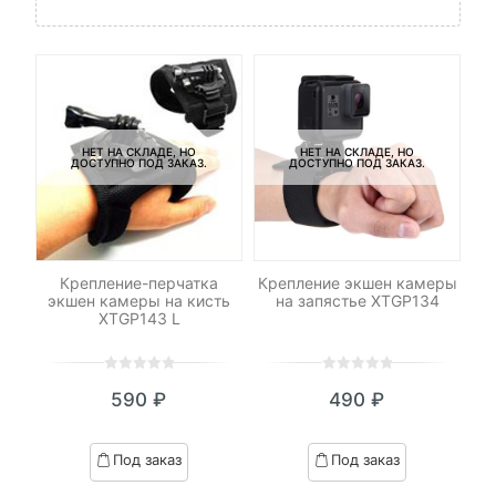
НЕТ НА СКЛАДЕ, НО
НЕТ НА СКЛАДЕ, НО
ДОСТУПНО ПОД ЗАКАЗ.
ДОСТУПНО ПОД ЗАКАЗ.
V)
Крепление-перчатка
Крепление экшен камеры
Н
экшен камеры на кисть
на запястье XTGP134
XTGP143 L
0
5
0
0
5
0
590
₽
490
₽
out
out
of
of
based
based
Под заказ
Под заказ
on
on
customer
customer