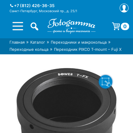
Skip
+7 (812) 426-36-35
to
Санкт-Петербург, Московский пр., д. 25/1
content
0
Корзина пуста.
»
»
»
Главная
Каталог
Переходники и макрокольца
Интернет-магазин фототехники
Магазин фотоаксессуаров foto-
»
Переходные кольца
Переходник PIXCO T-mount – Fuji X
Foto-Gamma в СПб
gamma.ru