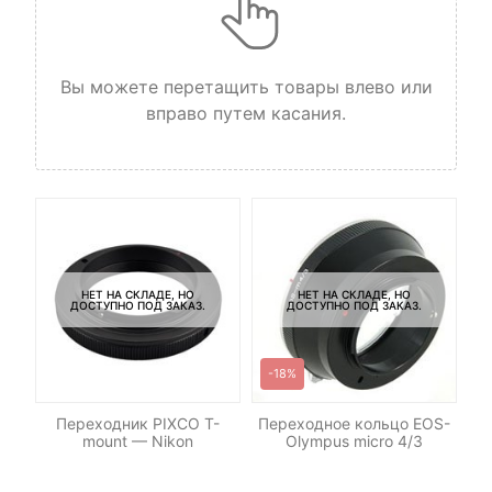
Вы можете перетащить товары влево или
вправо путем касания.
НЕТ НА СКЛАДЕ, НО
НЕТ НА СКЛАДЕ, НО
ДОСТУПНО ПОД ЗАКАЗ.
ДОСТУПНО ПОД ЗАКАЗ.
-18%
Переходник PIXCO T-
Переходное кольцо EOS-
П
mount — Nikon
Olympus micro 4/3