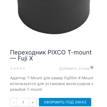
Переходник PIXCO T-mount
— Fuji X
Добавить отзыв
0
5
0
Адаптер T-Mount для камер Fujifilm X-Mount
out
of
используется для установки аксессуаров с
based
резьбой T-mount
on
customer
Количество
ratings
ОФОРМИТЬ ПОД ЗАКАЗ
-
+