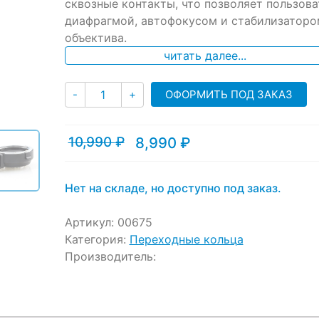
ratings
сквозные контакты, что позволяет пользова
диафрагмой, автофокусом и стабилизаторо
объектива.
читать далее...
Количество
ОФОРМИТЬ ПОД ЗАКАЗ
-
+
10,990
₽
8,990
₽
Текущая
Первоначальная
цена:
цена
8,990 ₽.
составляла
10,990 ₽.
Нет на складе, но доступно под заказ.
Артикул:
00675
Категория:
Переходные кольца
Производитель: