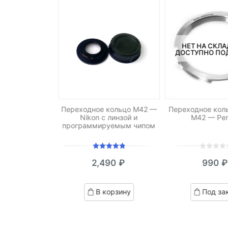
СКЛАДЕ, НО
НЕТ НА СКЛА
ПОД ЗАКАЗ.
ДОСТУПНО ПОД
PIXCO Leica R
Переходное кольцо M42 —
Переходное кол
ikon F
Nikon с линзой и
M42 — Pen
программируемым чипом
Оценка
0
5
0
700
₽
2,490
₽
990
₽
5.00
из 5
out
of
ed
based
д заказ
В корзину
Под за
on
omer
customer
ngs
ratings