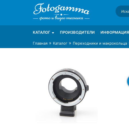
Skip
to
content
Интернет-магазин фототехники Foto-Ga
Магазин фотоаксессуаров foto-gamma.ru
КАТАЛОГ
ПРОИЗВОДИТЕЛИ
ИНФОРМАЦИЯ
»
»
Главная
Каталог
Переходники и макрокольца