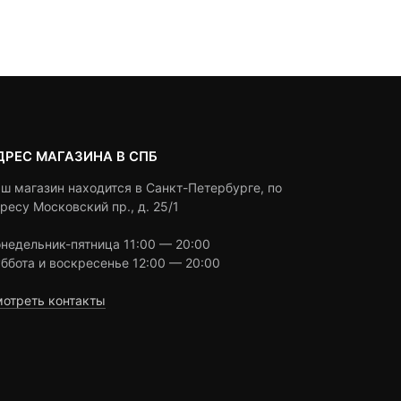
Под заказ
Под заказ
on
on
1,390 ₽.
составляла
customer
customer
1,490 ₽.
ratings
ratings
ДРЕС МАГАЗИНА В СПБ
ш магазин находится в Санкт-Петербурге, по
ресу Московский пр., д. 25/1
недельник-пятница 11:00 — 20:00
ббота и воскресенье 12:00 — 20:00
отреть контакты