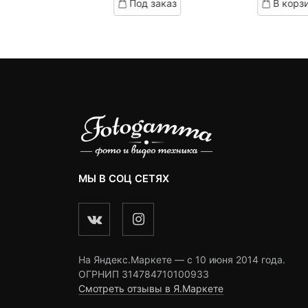
д заказ
Под заказ
В корз
on
on
3,990 ₽.
составляла
omer
customer
customer
4,290 ₽.
ngs
ratings
ratings
МЫ В СОЦ СЕТЯХ
На Яндекс.Маркете — c 10 июня 2014 года.
ОГРНИП 314784710100933
Смотреть отзывы в Я.Маркете