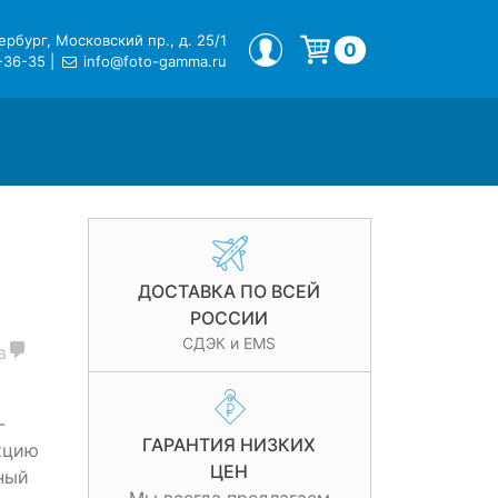
рбург, Московский пр., д. 25/1
МОЙ ПРОФИЛЬ
0
-36-35
|
info@foto-gamma.ru
Корзина пуста.
ДОСТАВКА ПО ВСЕЙ
РОССИИ
СДЭК и EMS
в
-
ГАРАНТИЯ НИЗКИХ
кцию
ЦЕН
ный