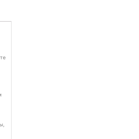
те
м
ы,