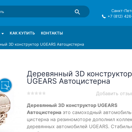
Санкт-Пете
+7 (812) 426
mma в СПб
КАК КУПИТЬ
КОНТАКТЫ
ный 3D конструктор UGEARS Автоцистерна
Деревянный 3D конструктор
UGEARS Автоцистерна
Добавить отзы
0
5
0
Деревянный 3D конструктор UGEARS
out
of
Автоцистерна
это самоходный автомобиль
based
цистерна на резиномоторе дополнил колле
on
деревянных автомобилей UGEARS. Стабиль
customer