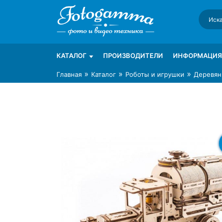
Skip
to
content
Интернет-магазин фототехники Foto-Ga
Магазин фотоаксессуаров foto-gamma.ru
КАТАЛОГ
ПРОИЗВОДИТЕЛИ
ИНФОРМАЦИЯ
»
»
»
Главная
Каталог
Роботы и игрушки
Деревян