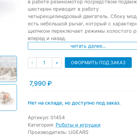
ratings
в работе резиномотор посредством подви
шестерен приводит в работу
четырехцилиндровый двигатель. Сбоку мод
есть небольшой рычаг, который с характер
щелчком переключает режимы холостого р
вперед и назад.
читать далее...
Количество
ОФОРМИТЬ ПОД ЗАКАЗ
-
+
7,990
₽
Нет на складе, но доступно под заказ.
Артикул:
01454
Категория:
Роботы и игрушки
Производитель:
UGEARS