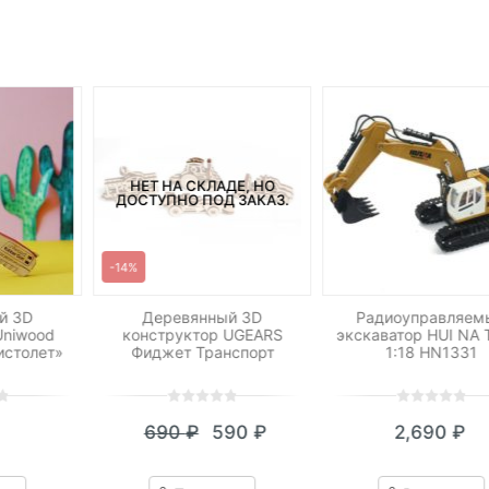
НЕТ НА СКЛАДЕ, НО
ДОСТУПНО ПОД ЗАКАЗ.
-14%
й 3D
Деревянный 3D
Радиоуправляем
Uniwood
конструктор UGEARS
экскаватор HUI NA
истолет»
Фиджет Транспорт
1:18 HN1331
0
5
0
0
5
0
690
₽
590
₽
2,690
₽
out
out
Текущая
Первоначальная
of
of
цена:
цена
based
based