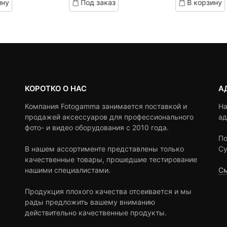
ину
Под заказ
В корзину
on
on
590 ₽.
составляла
customer
customer
690 ₽.
ratings
ratings
КОРОТКО О НАС
А
Компания Fotogamma занимается поставкой и
На
продажей аксессуаров для профессионального
ад
фото- и видео оборудования с 2010 года.
По
В нашем ассортименте представлены только
Су
качественные товары, прошедшие тестирование
нашими специалистами.
См
Продукция плохого качества отсеивается и мы
рады предложить вашему вниманию
действительно качественные продукты.