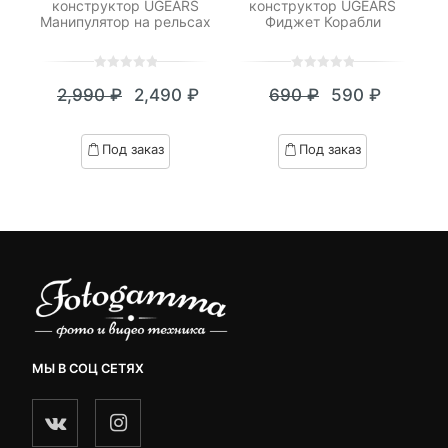
S
конструктор UGEARS
конструктор UGEARS
ко
Манипулятор на рельсах
Фиджет Корабли
0
5
0
0
5
0
2,990
₽
2,490
₽
690
₽
590
₽
out
out
Текущая
Первоначальная
Текущая
Первоначал
of
of
цена:
цена
цена:
цена
based
based
Под заказ
Под заказ
on
on
2,490 ₽.
составляла
590 ₽.
составляла
customer
customer
2,990 ₽.
690 ₽.
ratings
ratings
МЫ В СОЦ СЕТЯХ