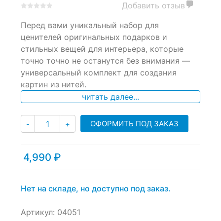
Добавить отзыв
0
5
0
Перед вами уникальный набор для
out
of
ценителей оригинальных подарков и
based
стильных вещей для интерьера, которые
on
точно точно не останутся без внимания —
customer
ratings
универсальный комплект для создания
картин из нитей.
читать далее...
Количество
ОФОРМИТЬ ПОД ЗАКАЗ
-
+
4,990
₽
Нет на складе, но доступно под заказ.
Артикул:
04051