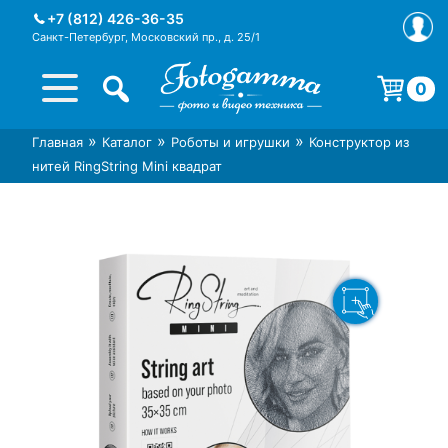
Skip
+7 (812) 426-36-35
to
Санкт-Петербург, Московский пр., д. 25/1
content
0
Корзина пуста.
»
»
»
Главная
Каталог
Роботы и игрушки
Конструктор из
Интернет-магазин фототехники
Магазин фотоаксессуаров foto-
нитей RingString Mini квадрат
Foto-Gamma в СПб
gamma.ru