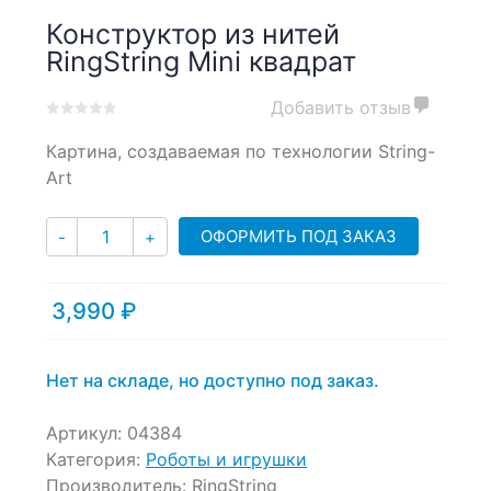
Конструктор из нитей
RingString Mini квадрат
Добавить отзыв
0
5
0
Картина, создаваемая по технологии String-
out
of
Art
based
on
Количество
customer
ОФОРМИТЬ ПОД ЗАКАЗ
-
+
ratings
3,990
₽
Нет на складе, но доступно под заказ.
Артикул:
04384
Категория:
Роботы и игрушки
Производитель:
RingString