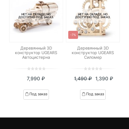
НЕТ НА СКЛАДЕ, НО
НЕТ НА СКЛАДЕ, НО
ДОСТУПНО ПОД ЗАКАЗ.
ДОСТУПНО ПОД ЗАКАЗ.
-7%
Деревянный 3D
Деревянный 3D
атр
конструктор UGEARS
конструктор UGEARS
э
Автоцистерна
Силомер
0
5
0
0
5
0
7,990
₽
1,490
₽
1,390
₽
out
out
Текущая
Первоначал
of
of
цена:
цена
based
based
Под заказ
Под заказ
on
on
1,390 ₽.
составляла
customer
customer
1,490 ₽.
ratings
ratings