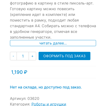
фотографию в картину в стиле пиксель-арт.
on
Готовую картину можно повесить
customer
ratings
(крепление идет в комплекте) или
поместить в рамку, подходит любая
стандартная А4. Собирать можно с телефона
в удобном генераторе, отмечая все
заполненные участки.
читать далее...
Количество
ОФОРМИТЬ ПОД ЗАКАЗ
-
+
1,190
₽
Нет на складе, но доступно под заказ.
Артикул:
03620
Категория:
Роботы и игрушки