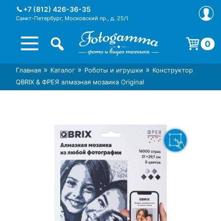
Skip
+7 (812) 426-36-35
to
Санкт-Петербург, Московский пр., д. 25/1
content
0
Корзина пуста.
»
»
»
Главная
Каталог
Роботы и игрушки
Конструктор
Интернет-магазин фототехники
Магазин фотоаксессуаров foto-
QBRIX & ФРЕЯ алмазная мозаика Original
Foto-Gamma в СПб
gamma.ru