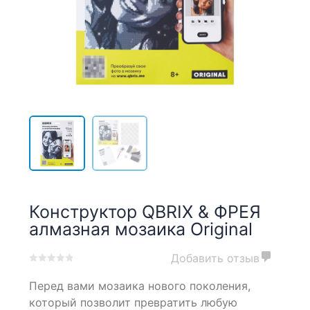
Конструктор QBRIX & ФРЕЯ
алмазная мозаика Original
Добавить отзыв
0
5
0
Перед вами мозаика нового поколения,
out
of
который позволит превратить любую
based