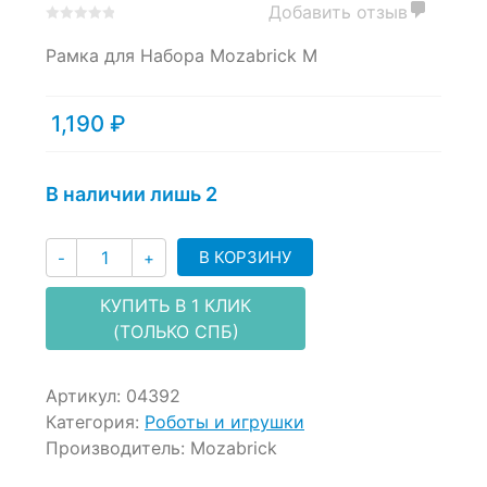
Добавить отзыв
0
5
0
Рамка для Набора Mozabrick M
out
of
based
on
1,190
₽
customer
ratings
В наличии лишь 2
Количество
В КОРЗИНУ
-
+
КУПИТЬ В 1 КЛИК
(ТОЛЬКО СПБ)
Артикул:
04392
Категория:
Роботы и игрушки
Производитель:
Mozabrick