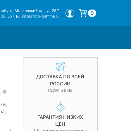
рбург, Московский пр., д. 25/1
МОЙ ПРОФИЛЬ
0
-36-35
|
info@foto-gamma.ru
Корзина пуста.
ДОСТАВКА ПО ВСЕЙ
РОССИИ
СДЭК и EMS
в
ки,
на,
ГАРАНТИЯ НИЗКИХ
ЦЕН