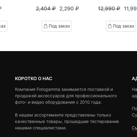
0
5
0
0
5
0
₽
2,404
₽
2,290
₽
12,990
₽
11,9
out
out
Текущая
Первоначальная
Теку
Пер
of
of
цена:
цена
цена:
цен
based
based
каз
Под заказ
Под заказ
on
on
2,290 ₽.
составляла
11,99
сост
customer
customer
2,404 ₽.
12,9
ratings
ratings
КОРОТКО О НАС
А
Компания Fotogamma занимается поставкой и
На
продажей аксессуаров для профессионального
ад
фото- и видео оборудования с 2010 года.
По
В нашем ассортименте представлены только
Су
качественные товары, прошедшие тестирование
нашими специалистами.
См