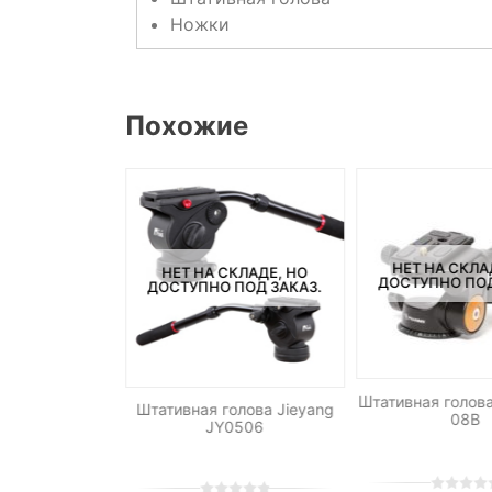
Ножки
Похожие
НЕТ НА СКЛА
НЕТ НА СКЛАДЕ, НО
ДОСТУПНО ПОД
ДОСТУПНО ПОД ЗАКАЗ.
фессиональный
Штативная голова
Штативная голова Jieyang
i FT38S
08B
JY0506