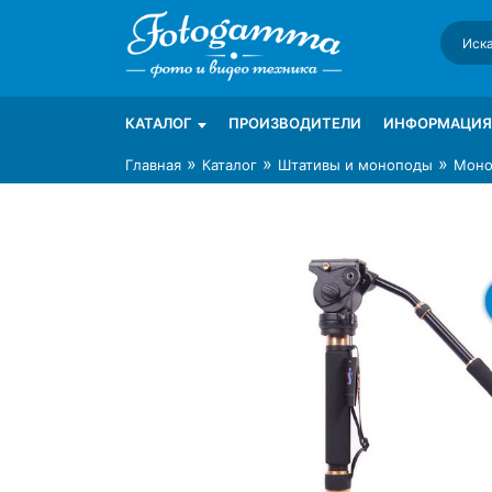
Skip
to
content
Интернет-магазин фототехники Foto-Ga
Магазин фотоаксессуаров foto-gamma.ru
КАТАЛОГ
ПРОИЗВОДИТЕЛИ
ИНФОРМАЦИЯ
»
»
»
Главная
Каталог
Штативы и моноподы
Моно