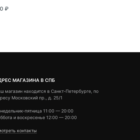
0
5
0
0
5
0
90
₽
5,690
₽
4,990
₽
3,890
₽
out
out
щая
воначальная
Текуща
Первон
of
of
а
based
цена:
цена
based
Под заказ
Под заказ
on
on
0 ₽.
авляла
3,890 ₽.
состав
customer
customer
90 ₽.
ratings
4,990 ₽
ratings
ДРЕС МАГАЗИНА В СПБ
ш магазин находится в Санкт-Петербурге, по
ресу Московский пр., д. 25/1
недельник-пятница 11:00 — 20:00
ббота и воскресенье 12:00 — 20:00
отреть контакты