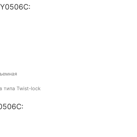
JY0506C:
съемная
типа Twist-lock
0506C: