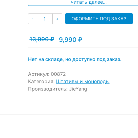
ratings
читать далее...
Количество
ОФОРМИТЬ ПОД ЗАКАЗ
-
+
13,990
₽
9,990
₽
Текущая
Первоначальная
цена:
цена
9,990 ₽.
составляла
13,990 ₽.
Нет на складе, но доступно под заказ.
Артикул:
00872
Категория:
Штативы и моноподы
Производитель:
JieYang