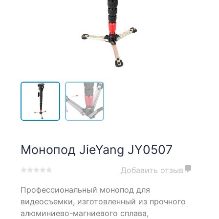
Монопод JieYang JY0507
Добавить отзыв
0
5
0
Профессиональный монопод для
out
of
видеосъемки, изготовленный из прочного
based
алюминиево-магниевого сплава,
on