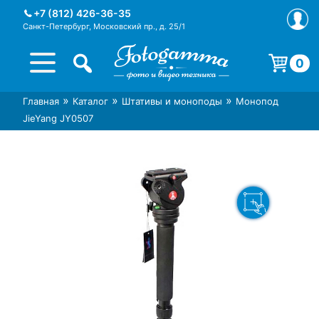
Skip
+7 (812) 426-36-35
to
Санкт-Петербург, Московский пр., д. 25/1
content
0
Корзина пуста.
»
»
»
Главная
Каталог
Штативы и моноподы
Монопод
Интернет-магазин фототехники
Магазин фотоаксессуаров foto-
JieYang JY0507
Foto-Gamma в СПб
gamma.ru