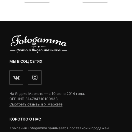
9,990 ₽.
составляла
customer
customer
13,990 ₽.
ratings
ratings
МЫ В СОЦ СЕТЯХ
На Яндекс.Маркете — c 10 июня 2014 года.
ОГРНИП 314784710100933
Смотреть отзывы в Я.Маркете
КОРОТКО О НАС
Компания Fotogamma занимается поставкой и продажей