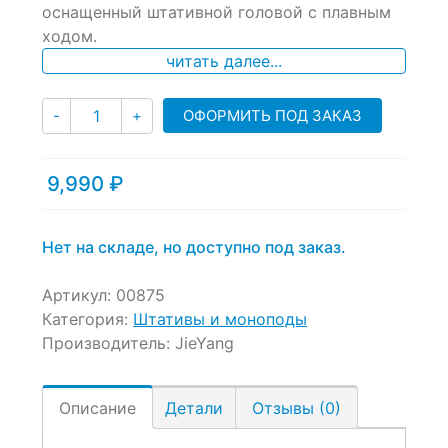
оснащенный штативной головой с плавным
customer
ratings
ходом.
читать далее...
Количество
ОФОРМИТЬ ПОД ЗАКАЗ
-
+
9,990
₽
Нет на складе, но доступно под заказ.
Артикул:
00875
Категория:
Штативы и моноподы
Производитель:
JieYang
Описание
Детали
Отзывы (0)