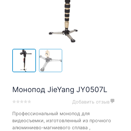
Монопод JieYang JY0507L
Добавить отзыв
0
5
0
Профессиональный монопод для
out
of
видеосъемки, изготовленный из прочного
based
алюминиево-магниевого сплава ,
on