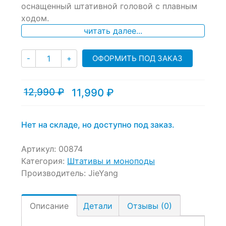
оснащенный штативной головой с плавным
customer
ratings
ходом.
читать далее...
Количество
ОФОРМИТЬ ПОД ЗАКАЗ
-
+
12,990
₽
11,990
₽
Текущая
Первоначальная
цена:
цена
11,990 ₽.
составляла
12,990 ₽.
Нет на складе, но доступно под заказ.
Артикул:
00874
Категория:
Штативы и моноподы
Производитель:
JieYang
Описание
Детали
Отзывы (0)