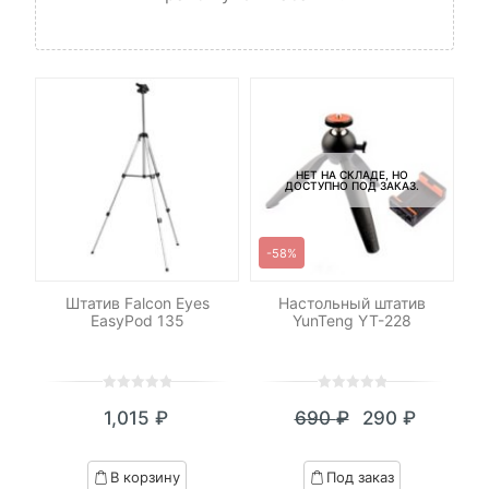
НЕТ НА СКЛАДЕ, НО
ДОСТУПНО ПОД ЗАКАЗ.
-58%
-
506
Штатив Falcon Eyes
Настольный штатив
Ш
EasyPod 135
YunTeng YT-228
0
5
0
0
5
0
1,015
₽
690
₽
290
₽
out
out
Текущая
Первоначал
of
of
цена:
цена
based
based
В корзину
Под заказ
on
on