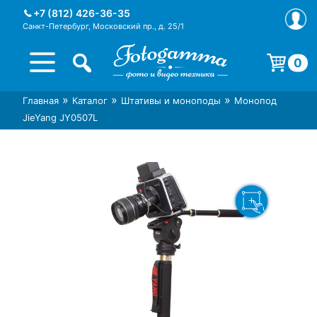
Skip
+7 (812) 426-36-35
to
Санкт-Петербург, Московский пр., д. 25/1
content
0
Корзина пуста.
»
»
»
Главная
Каталог
Штативы и моноподы
Монопод
Интернет-магазин фототехники
Магазин фотоаксессуаров foto-
JieYang JY0507L
Foto-Gamma в СПб
gamma.ru