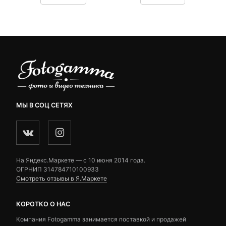
290 ₽.
составляла
customer
customer
690 ₽.
ratings
ratings
МЫ В СОЦ СЕТЯХ
На Яндекс.Маркете — c 10 июня 2014 года.
ОГРНИП 314784710100933
Смотреть отзывы в Я.Маркете
КОРОТКО О НАС
Компания Fotogamma занимается поставкой и продажей