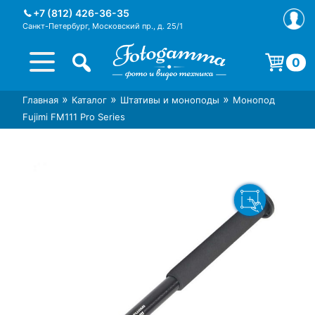
Skip
+7 (812) 426-36-35
to
Санкт-Петербург, Московский пр., д. 25/1
content
0
Корзина пуста.
»
»
»
Главная
Каталог
Штативы и моноподы
Монопод
Интернет-магазин фототехники
Магазин фотоаксессуаров foto-
Fujimi FM111 Pro Series
Foto-Gamma в СПб
gamma.ru