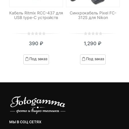
low
Кабель Ritmix RCC-437 для
Синхрокабель Pixel FC-
Си
USB type-C устройств
312S для Nikon
0
5
0
0
5
0
390
₽
1,290
₽
out
out
of
of
based
based
Под заказ
Под заказ
on
on
customer
customer
ratings
ratings
МЫ В СОЦ СЕТЯХ