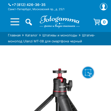
Skip
+7 (812) 426-36-35
to
Санкт-Петербург, Московский пр., д. 25/1
content
0
Корзина пуста.
»
»
»
Главная
Каталог
Штативы и моноподы
Штатив-
Интернет-магазин фототехники
Магазин фотоаксессуаров foto-
монопод Ulanzi MT-08 для смартфона черный
Foto-Gamma в СПб
gamma.ru