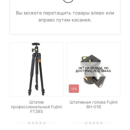
Вы можете перетащить товары влево или
вправо путем касания.
НЕТ НА СКЛАДЕ, НО
ДОСТУПНО ПОД ЗАКАЗ.
-5%
B2
Штатив
Штативная голова Fujimi
Ш
профессиональный Fujimi
BH-01B
FT38S
0
5
0
0
5
0