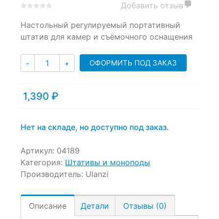
Добавить отзыв
0
5
0
Настольный регулируемый портативный
out
of
штатив для камер и съёмочного оснащения
based
on
Количество
customer
ОФОРМИТЬ ПОД ЗАКАЗ
-
+
ratings
1,390
₽
Нет на складе, но доступно под заказ.
Артикул:
04189
Категория:
Штативы и моноподы
Производитель:
Ulanzi
Описание
Детали
Отзывы (0)