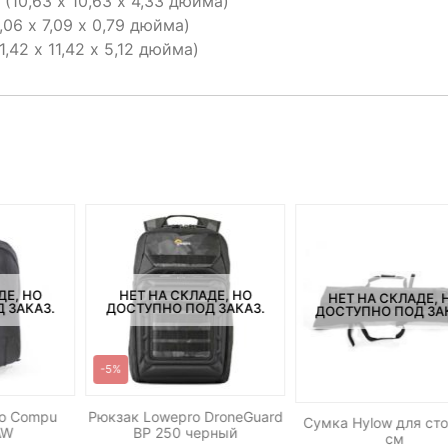
 (10,63 х 10,63 х 4,33 дюйма)
,06 х 7,09 х 0,79 дюйма)
,42 х 11,42 х 5,12 дюйма)
ДЕ, НО
НЕТ НА СКЛАДЕ, НО
НЕТ НА СКЛАДЕ, 
 ЗАКАЗ.
ДОСТУПНО ПОД ЗАКАЗ.
ДОСТУПНО ПОД ЗА
-5%
ro Compu
Рюкзак Lowepro DroneGuard
Сумка Hylow для ст
AW
BP 250 черный
см