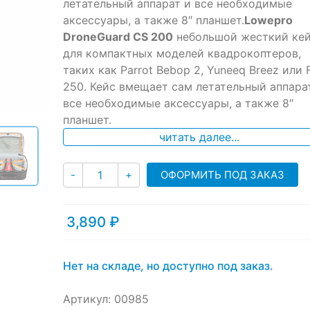
ratings
летательный аппарат и все необходимые
аксессуары, а также 8″ планшет.
Lowepro
DroneGuard CS 200
небольшой жесткий ке
для компактных моделей квадрокоптеров,
таких как Parrot Bebop 2, Yuneeq Breez или 
250. Кейс вмещает сам летательный аппара
все необходимые аксессуары, а также 8″
планшет.
читать далее...
Количество
ОФОРМИТЬ ПОД ЗАКАЗ
-
+
3,890
₽
Нет на складе, но доступно под заказ.
Артикул:
00985