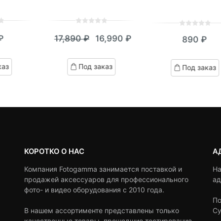
0
5
0
0
5
0
₽
17,890
₽
16,990
₽
890
₽
out
out
Текущая
Первоначальная
of
of
цена:
цена
based
based
каз
Под заказ
Под заказ
on
on
16,990 ₽.
составляла
customer
customer
17,890 ₽.
ratings
ratings
КОРОТКО О НАС
А
Компания Fotogamma занимается поставкой и
На
продажей аксессуаров для профессионального
ад
фото- и видео оборудования с 2010 года.
По
В нашем ассортименте представлены только
Су
качественные товары, прошедшие тестирование