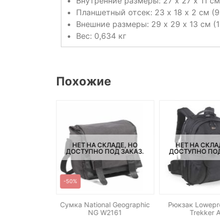
Внутренние размеры: 27 х 27 х 11 см
Планшетный отсек: 23 х 18 х 2 см (9
Внешние размеры: 29 х 29 х 13 см (11
Вес: 0,634 кг
Похожие
СКЛАДЕ, НО
НЕТ НА СКЛАДЕ, НО
НЕТ НА СКЛА
ПОД ЗАКАЗ.
ДОСТУПНО ПОД ЗАКАЗ.
ДОСТУПНО ПОД
-50%
n Eyes LSB-40
Сумка National Geographic
Рюкзак Lowep
 стоек
NG W2161
Trekker 