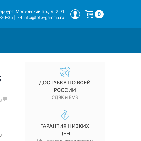
рбург, Московский пр., д. 25/1
МОЙ ПРОФИЛЬ
0
-36-35
|
info@foto-gamma.ru
Корзина пуста.
S
ДОСТАВКА ПО ВСЕЙ
РОССИИ
СДЭК и EMS
в
ГАРАНТИЯ НИЗКИХ
ЦЕН
м