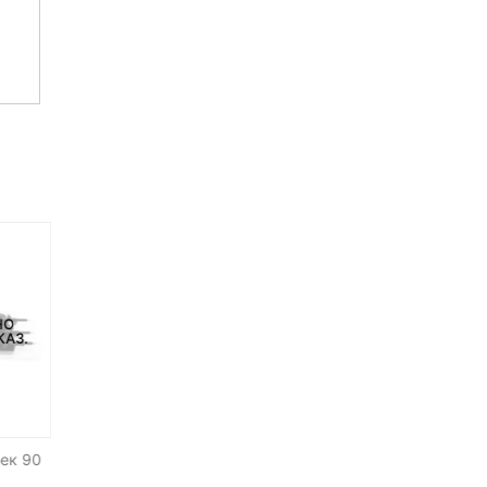
НЕТ НА СКЛАДЕ, НО
НЕТ НА СКЛАДЕ, НО
НО
ДОСТУПНО ПОД ЗАКАЗ.
ДОСТУПНО ПОД ЗАКАЗ.
КАЗ.
Рюкзак Lowepro DSLR Video
Сумка Lowepro Nova 20
оек 90
Pack 350 AW
AW