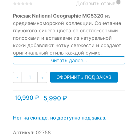
Добавить отзыв
0
5
0
Рюкзак National Geographic MC5320
из
out
of
средиземноморской коллекции. Сочетание
based
глубокого синего цвета со светло-серыми
on
полосками и вставками из натуральной
customer
ratings
кожи добавляют нотку свежести и создают
оригинальный стиль каждой сумке.
читать далее...
Количество
ОФОРМИТЬ ПОД ЗАКАЗ
-
+
10,990
₽
5,990
₽
Текущая
Первоначальная
цена:
цена
5,990 ₽.
составляла
10,990 ₽.
Нет на складе, но доступно под заказ.
Артикул:
02758