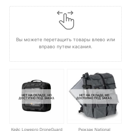
Вы можете перетащить товары влево или
вправо путем касания.
НЕТ НА СКЛАДЕ, НО
НЕТ НА СКЛАДЕ, НО
ДОСТУПНО ПОД ЗАКАЗ.
ДОСТУПНО ПОД ЗАКАЗ.
-
de
Кейс Lowepro DroneGuard
Рюкзак National
Су