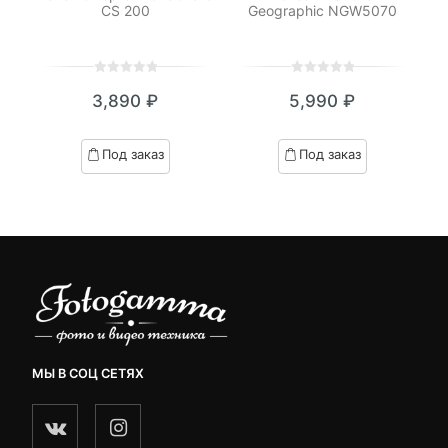
CS 200
Geographic NGW5070
0
5
0
0
5
0
3,890
₽
5,990
₽
out
out
of
of
based
based
Под заказ
Под заказ
on
on
customer
customer
ratings
ratings
МЫ В СОЦ СЕТЯХ