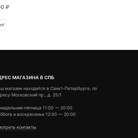
0
5
0
0
5
0
90
₽
8,990
₽
890
₽
out
out
азон
of
of
based
based
нт
Под заказ
Под заказ
on
on
 ₽
customer
customer
ratings
ratings
 ₽
ДРЕС МАГАЗИНА В СПБ
ш магазин находится в Санкт-Петербурге, по
ресу Московский пр., д. 25/1
недельник-пятница 11:00 — 20:00
ббота и воскресенье 12:00 — 20:00
отреть контакты