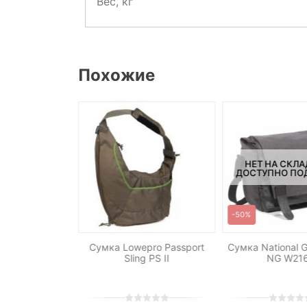
Вес, кг
Похожие
СКЛАДЕ, НО
НЕТ НА СКЛА
ПОД ЗАКАЗ.
ДОСТУПНО ПОД
-50%
pro DroneGuard
Сумка Lowepro Passport
Сумка National 
450 AW
Sling PS II
NG W21