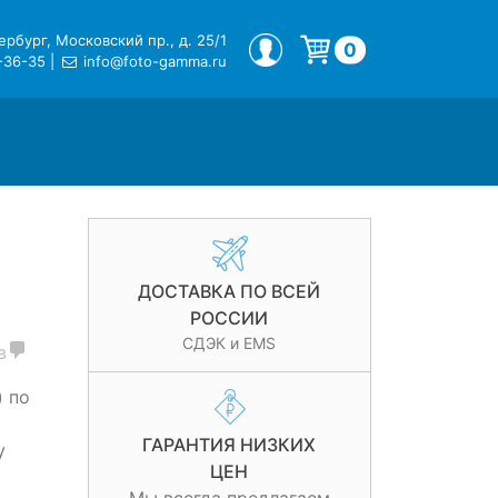
рбург, Московский пр., д. 25/1
МОЙ ПРОФИЛЬ
0
-36-35
|
info@foto-gamma.ru
Корзина пуста.
ДОСТАВКА ПО ВСЕЙ
РОССИИ
СДЭК и EMS
в
) по
ГАРАНТИЯ НИЗКИХ
у
ЦЕН