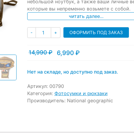
ratings
небольшой ноутбук, а также ваши личные в
которые вы непременно возьмете с собой.
читать далее...
Количество
ОФОРМИТЬ ПОД ЗАКАЗ
-
+
14,990
₽
6,990
₽
Текущая
Первоначальная
цена:
цена
6,990 ₽.
составляла
14,990 ₽.
Нет на складе, но доступно под заказ.
Артикул:
00790
Категория:
Фотосумки и рюкзаки
Производитель:
National geographic