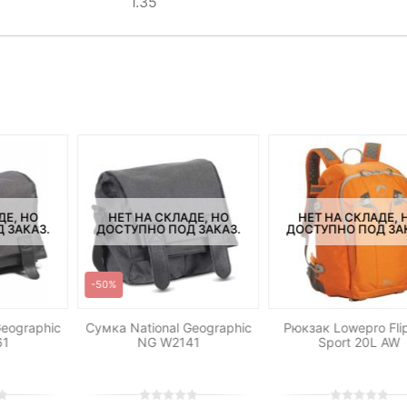
1.35
ДЕ, НО
НЕТ НА СКЛАДЕ, НО
НЕТ НА СКЛАДЕ, 
 ЗАКАЗ.
ДОСТУПНО ПОД ЗАКАЗ.
ДОСТУПНО ПОД ЗА
-50%
Geographic
Сумка National Geographic
Рюкзак Lowepro Fli
61
NG W2141
Sport 20L AW