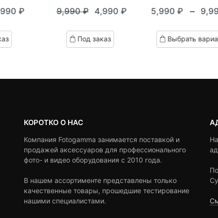
0
5
0
0
5
0
–
,990
₽
9,990
₽
4,990
₽
5,990
₽
9,9
out
out
кущая
ервоначальная
Текущая
Первоначальная
Диап
of
of
на:
ена
цена:
цена
цен:
based
based
каз
Под заказ
Выбрать вариа
on
on
990 ₽.
оставляла
4,990 ₽.
составляла
5,990
customer
customer
,990 ₽.
9,990 ₽.
–
ratings
ratings
9,990
КОРОТКО О НАС
А
Компания Fotogamma занимается поставкой и
На
продажей аксессуаров для профессионального
ад
фото- и видео оборудования с 2010 года.
По
В нашем ассортименте представлены только
Су
качественные товары, прошедшие тестирование
нашими специалистами.
См