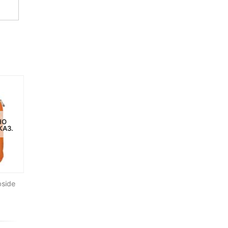
НО
НЕТ НА СКЛАДЕ, НО
НЕТ НА СКЛАДЕ, НО
КАЗ.
ДОСТУПНО ПОД ЗАКАЗ.
ДОСТУПНО ПОД ЗАКАЗ.
pside
Фоторюкзак Lowepro Pro
Сумка Hylow для стоек 
Runner 450 AW
см