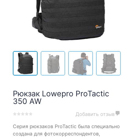
Рюкзак Lowepro ProTactic
350 AW
Добавить отзыв
0
5
0
Серия рюкзаков ProTactic была специально
out
of
создана для фотокорреспондентов,
based