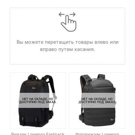
Вы можете перетащить товары влево или
вправо путем касания.
НЕТ НА СКЛАДЕ, НО
НЕТ НА СКЛАДЕ, НО
ДОСТУПНО ПОД ЗАКАЗ.
ДОСТУПНО ПОД ЗАКАЗ.
hic
Рюкзак Lowepro Fastpack
Фоторюкзак Lowepro
П