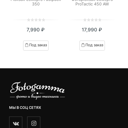
350
ProTactic 450 AW
0
5
0
0
5
0
₽
7,990
₽
17,990
₽
out
out
я
начальная
of
of
based
based
Под заказ
Под заказ
on
on
.
вляла
customer
customer
₽.
ratings
ratings
МЫ В СОЦ СЕТЯХ