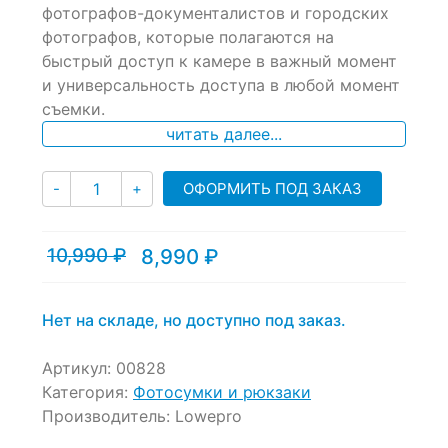
фотографов-документалистов и городских
on
фотографов, которые полагаются на
customer
ratings
быстрый доступ к камере в важный момент
и универсальность доступа в любой момент
съемки.
читать далее...
Количество
ОФОРМИТЬ ПОД ЗАКАЗ
-
+
10,990
₽
8,990
₽
Текущая
Первоначальная
цена:
цена
8,990 ₽.
составляла
10,990 ₽.
Нет на складе, но доступно под заказ.
Артикул:
00828
Категория:
Фотосумки и рюкзаки
Производитель:
Lowepro