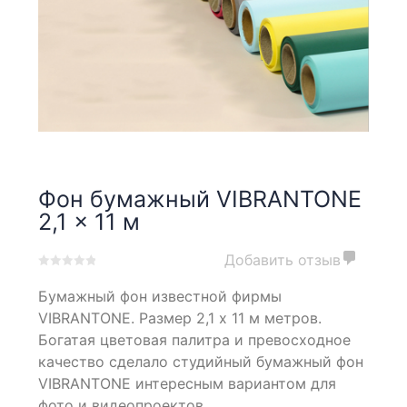
Фон бумажный VIBRANTONE
2,1 x 11 м
Добавить отзыв
0
5
0
Бумажный фон известной фирмы
out
of
VIBRANTONE. Размер 2,1 x 11 м метров.
based
Богатая цветовая палитра и превосходное
on
качество сделало студийный бумажный фон
customer
ratings
VIBRANTONE интересным вариантом для
фото и видеопроектов.