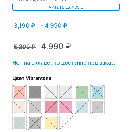
читать далее...
3,190
₽
4,990
₽
Диапазон
–
цен:
3,190 ₽
–
Первоначальная
Текущая
4,990
₽
5,390
₽
4,990 ₽
цена
цена:
составляла
4,990 ₽.
Нет на складе, но доступно под заказ.
5,390 ₽.
Цвет Vibrantone