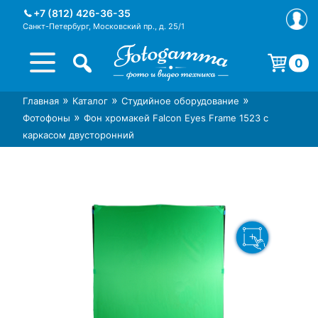
Skip
+7 (812) 426-36-35
to
Санкт-Петербург, Московский пр., д. 25/1
content
0
Корзина пуста.
»
»
»
Главная
Каталог
Студийное оборудование
Интернет-магазин фототехники
Магазин фотоаксессуаров foto-
»
Фотофоны
Фон хромакей Falcon Eyes Frame 1523 с
Foto-Gamma в СПб
gamma.ru
каркасом двусторонний