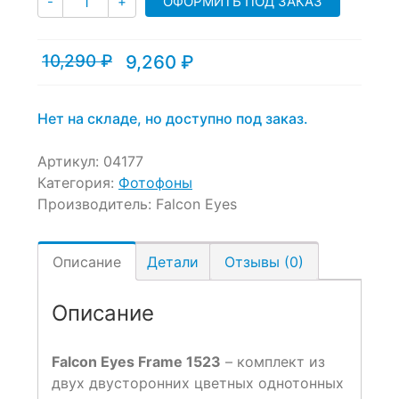
ОФОРМИТЬ ПОД ЗАКАЗ
-
+
10,290
₽
9,260
₽
Текущая
Первоначальная
цена:
цена
9,260 ₽.
составляла
10,290 ₽.
Нет на складе, но доступно под заказ.
Артикул:
04177
Категория:
Фотофоны
Производитель:
Falcon Eyes
Описание
Детали
Отзывы (0)
Описание
Falcon Eyes Frame 1523
– комплект из
двух двусторонних цветных однотонных