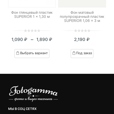
RF-
Фон глянцевый пластик
Фон матовый
ный
SUPERIOR 1 x 1,30 м
полупрозрачный пластик
по
SUPERIOR 1,06 x 3 м
0
5
0
0
5
0
–
1,090
₽
1,890
₽
2,190
₽
out
out
Диапазон
of
of
цен:
based
based
Выбрать вариант
Под заказ
on
on
1,090 ₽
customer
customer
–
ratings
ratings
1,890 ₽
МЫ В СОЦ СЕТЯХ