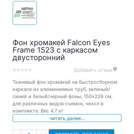
Фон хромакей Falcon Eyes
Frame 1523 с каркасом
двусторонний
Добавить отзыв
0
5
0
Тканевый фон хромакей на быстросборном
out
of
каркасе из алюминиевых труб, зеленый/
based
синий и белый/черный фоны, 150х226 см,
on
для различных видов съемок, чехол в
customer
ratings
комплекте. Вес 4.7 кг
читать далее...
Количество