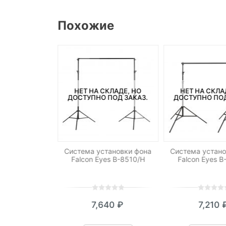
Похожие
СКЛАДЕ, НО
НЕТ НА СКЛАДЕ, НО
НЕТ НА СКЛА
ПОД ЗАКАЗ.
ДОСТУПНО ПОД ЗАКАЗ.
ДОСТУПНО ПОД
атовый
Система установки фона
Система устано
чный пластик
Falcon Eyes В-8510/H
Falcon Eyes В
 1,37 x 2 м
0
5
0
0
5
0
990
₽
7,640
₽
7,210
out
out
of
of
ed
based
based