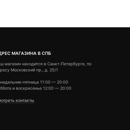
Под заказ
В корзину
on
on
13,940 ₽.
составляла
customer
customer
15,490 ₽.
ratings
ratings
ДРЕС МАГАЗИНА В СПБ
ш магазин находится в Санкт-Петербурге, по
ресу Московский пр., д. 25/1
недельник-пятница 11:00 — 20:00
ббота и воскресенье 12:00 — 20:00
отреть контакты