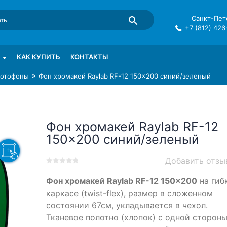
Санкт-Пете
+7 (812) 426
mma в СПб
КАК КУПИТЬ
КОНТАКТЫ
»
отофоны
Фон хромакей Raylab RF-12 150×200 синий/зеленый
Фон хромакей Raylab RF-12
150×200 синий/зеленый
Добавить отзы
0
5
0
Фон хромакей Raylab RF-12 150×200
на гиб
out
of
каркасе (twist-flex), размер в сложенном
based
состоянии 67см, укладывается в чехол.
on
Тканевое полотно (хлопок) с одной сторон
customer