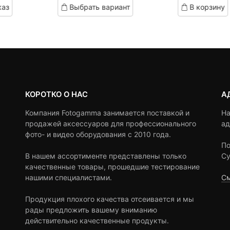
каз
Выбрать вариант
В корзину
on
on
customer
customer
ratings
ratings
КОРОТКО О НАС
А
Компания Fotogamma занимается поставкой и
На
продажей аксессуаров для профессионального
ад
фото- и видео оборудования с 2010 года.
По
В нашем ассортименте представлены только
Су
качественные товары, прошедшие тестирование
нашими специалистами.
См
Продукция плохого качества отсеивается и мы
рады предложить вашему вниманию
действительно качественные продукты.