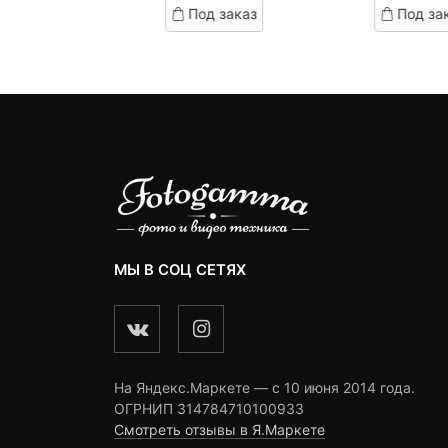
д заказ
Под заказ
Под за
on
on
omer
customer
customer
ngs
ratings
ratings
МЫ В СОЦ СЕТЯХ
На Яндекс.Маркете — c 10 июня 2014 года.
ОГРНИП 314784710100933
Смотреть отзывы в Я.Маркете