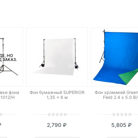
ДЕ, НО
 ЗАКАЗ.
вки фона
Фон бумажный SUPERIOR
Фон хромакей Gree
-1012/H
1,35 x 6 м
Field 2.4 х 5.0 B
0
5
0
0
5
0
₽
2,790
₽
5,805
₽
out
out
of
of
based
based