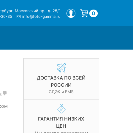
рбург, Московский пр., д. 25/1
МОЙ ПРОФИЛЬ
0
-36-35
|
info@foto-gamma.ru
Корзина пуста.
ДОСТАВКА ПО ВСЕЙ
РОССИИ
СДЭК и EMS
в
ком
ГАРАНТИЯ НИЗКИХ
ЦЕН
ы