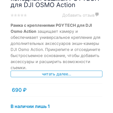
для DJI OSMO Action
Добавить отзыв
0
5
0
Рамка с креплениями PGYTECH для DJI
out
of
Osmo Action
защищает камеру и
based
обеспечивает универсальное крепление для
on
дополнительных аксессуаров экшн-камеры
customer
ratings
DJI Osmo Action. Прикрепите и отсоедините
быстросъемное основание, чтобы добавить
аксессуары и расширить возможности
съемки.
читать далее...
690
₽
В наличии лишь 1