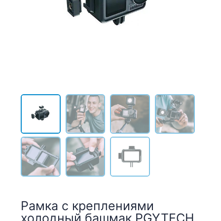
Рамка с креплениями
холодный башмак PGYTECH