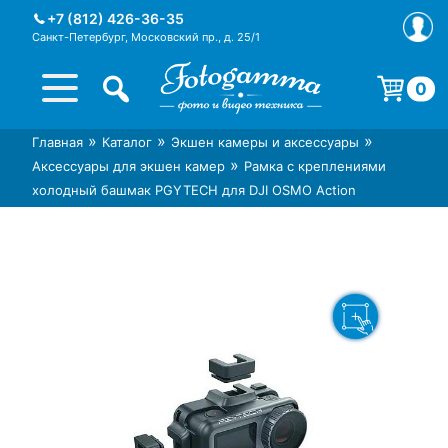
Skip
+7 (812) 426-36-35
to
Санкт-Петербург, Московский пр., д. 25/1
content
0
Корзина пуста.
»
»
»
Главная
Каталог
Экшен камеры и аксессуары
Интернет-магазин фототехники
Магазин фотоаксессуаров foto-
»
Аксессуары для экшен камер
Рамка с креплениями
Foto-Gamma в СПб
gamma.ru
холодный башмак PGYTECH для DJI OSMO Action