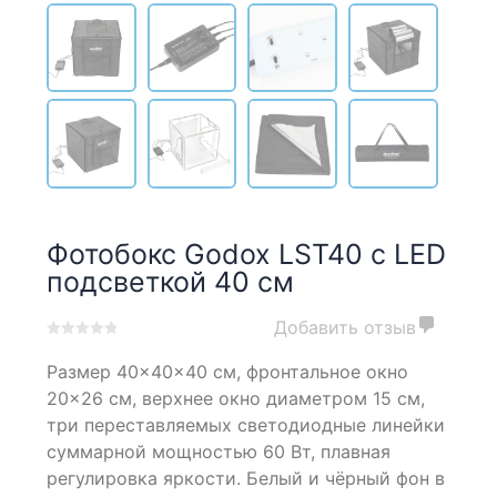
Фотобокс Godox LST40 с LED
подсветкой 40 см
Добавить отзыв
0
5
0
Размер 40×40×40 см, фронтальное окно
out
of
20×26 см, верхнее окно диаметром 15 см,
based
три переставляемых светодиодные линейки
on
суммарной мощностью 60 Вт, плавная
customer
ratings
регулировка яркости. Белый и чёрный фон в