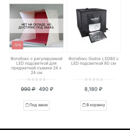
НЕТ НА СКЛАДЕ, НО
ДОСТУПНО ПОД ЗАКАЗ.
-51%
ght
Фотобокс с регулируемой
Фотобокс Godox LSD80 с
LED подсветкой для
LED подсветкой 80 см
предметной съемки 24 х
24 см
0
5
0
0
5
0
990
₽
490
₽
8,180
₽
out
out
Текущая
Первоначальная
of
of
цена:
цена
based
based
Под заказ
В корзину
on
on
490 ₽.
составляла
customer
customer
990 ₽.
ratings
ratings