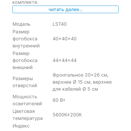
комплекте.
читать далее...
Модель
LST40
Размер
фотобокса
40×40×40
внутренний
Размер
фотобокса
44×44×44
внешний
Фронтальное 20×26 см,
Размеры
верхнее Ø 15 см, верхнее
отверстий
для кабелей Ø 5 см
Мощность
60 Вт
осветителей
Цветовая
5600К±200К
температура
Индекс