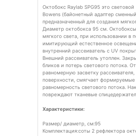
Октобокс Raylab SPG95 это световой
Bowens (байонетный адаптер сменный
предназначенный для создания мягког
Диаметр октобокса 95 см. Октобоксы
мягкого света, при использовании в 
имитирующий естественное освещение
внутренний рассеиватель с UV покры
Внешний рассеиватель утоплен. Закр
бликов и потерь светового потока. О
равномерную засветку рассеивателя,
поверхности, смягчает формируемые 
равномерность светового потока. На
повреждают тканевые спицедержатели
Характеристики:
Размер/ диаметр, см:
95
Комплектация:
соты 2 рефлектора окт