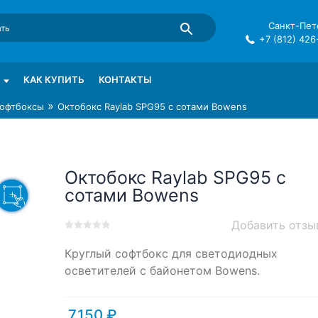
Санкт-Пете
+7 (812) 426
mma в СПб
КАК КУПИТЬ
КОНТАКТЫ
»
офтбоксы
Октобокс Raylab SPG95 с сотами Bowens
Октобокс Raylab SPG95 с
сотами Bowens
Добавить отзы
0
5
0
Круглый софтбокс для светодиодных
out
of
осветителей с байонетом Bowens.
based
on
customer
7,150
₽