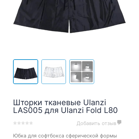
Шторки тканевые Ulanzi
LAS005 для Ulanzi Fold L80
Добавить отзыв
0
5
0
Юбка для софтбокса сферической формы
out