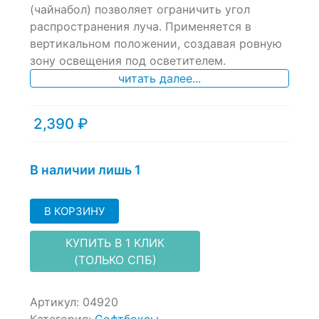
of
(чайнабол) позволяет ограничить угол
based
распространения луча. Применяется в
on
вертикальном положении, создавая ровную
customer
ratings
зону освещения под осветителем.
читать далее...
2,390
₽
В наличии лишь 1
В КОРЗИНУ
КУПИТЬ В 1 КЛИК
(ТОЛЬКО СПБ)
Артикул:
04920
Категория:
Софтбоксы