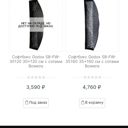
НЕТ НА СКЛАДЕ, НО
ДОСТУПНО ПОД ЗАКАЗ.
V
Софтбокс Godox SB-FW-
Софтбокс Godox SB-FW-
ля
30120 30×120 см с сотами
35160 35×160 см с сотами
и
Bowens
Bowens
0
5
0
0
5
0
3,590
₽
4,760
₽
out
out
of
of
based
based
Под заказ
В корзину
on
on
customer
customer
ratings
ratings