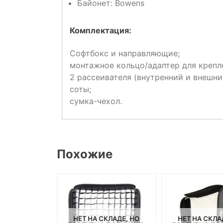
Байонет: Bowens
Комплектация:
Софтбокс и направляющие;
монтажное кольцо/адаптер для крепл
2 рассеивателя (внутренний и внешни
соты;
сумка-чехол.
Похожие
СКЛАДЕ, НО
НЕТ НА СКЛАДЕ, НО
НЕТ НА СКЛА