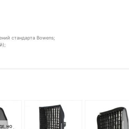
ений стандарта Bowens;
й);
ДЕ, НО