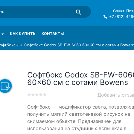
Санкт-Пете
+7 (812) 426
mma в СПб
КАК КУПИТЬ
КОНТАКТЫ
»
офтбоксы
Софтбокс Godox SB-FW-6060 60×60 см с сотами Bowen
Софтбокс Godox SB-FW-606
60×60 см с сотами Bowens
Добавить отзы
0
5
0
Софтбокс — модификатор света, позволяю
out
of
получить мягкий светотеневой рисунок на
based
снимаемом объекте. Предназначен для
on
использования на студийных вспышках в
customer