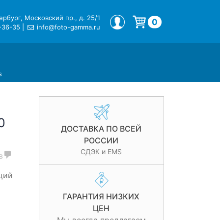
рбург, Московский пр., д. 25/1
МОЙ ПРОФИЛЬ
0
-36-35
|
info@foto-gamma.ru
Корзина пуста.
s
0
ДОСТАВКА ПО ВСЕЙ
РОССИИ
СДЭК и EMS
в
щий
ГАРАНТИЯ НИЗКИХ
ЦЕН