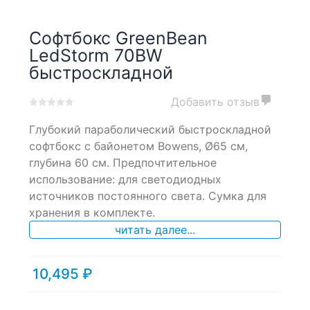
Софтбокс GreenBean
LedStorm 70BW
быстроскладной
Добавить отзыв
0
5
0
Глубокий параболический быстроскладной
out
of
софтбокс с байонетом Bowens, Ø65 см,
based
глубина 60 см. Предпочтительное
on
использование: для светодиодных
customer
ratings
источников постоянного света. Сумка для
хранения в комплекте.
читать далее...
10,495
₽