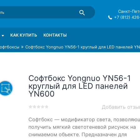
Санкт-Пете
+7 (812) 426
mma в СПб
КАК КУПИТЬ
КОНТАКТЫ
»
офтбоксы
Софтбокс Yongnuo YN56-1 круглый для LED панелей Y
Софтбокс Yongnuo YN56-1
круглый для LED панелей
YN600
Добавить отзы
0
5
0
Софтбокс — модификатор света, позволяю
out
of
получить мягкий светотеневой рисунок на
based
снимаемом объекте. Предназначен для
on