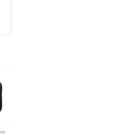
НЕТ НА СКЛАДЕ, НО
ДОСТУПНО ПОД ЗАКАЗ.
для
Софтбокс Godox SGGV 8080
Софтбокс для накамерн