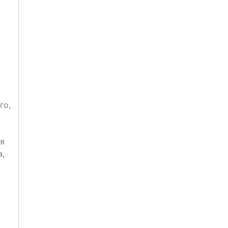
го,
я
а,