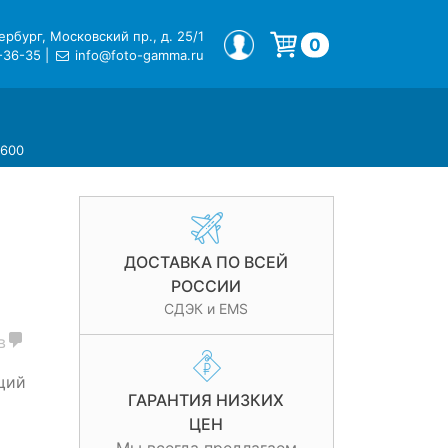
рбург, Московский пр., д. 25/1
МОЙ ПРОФИЛЬ
0
-36-35
|
info@foto-gamma.ru
Корзина пуста.
N600
ДОСТАВКА ПО ВСЕЙ
РОССИИ
СДЭК и EMS
в
щий
ГАРАНТИЯ НИЗКИХ
ЦЕН