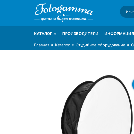
Skip
to
content
Интернет-магазин фототехники Foto-Ga
Магазин фотоаксессуаров foto-gamma.ru
КАТАЛОГ
ПРОИЗВОДИТЕЛИ
ИНФОРМАЦИЯ
»
»
»
Главная
Каталог
Студийное оборудование
С