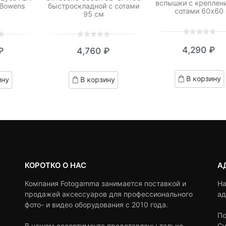
вспышки с креплен
 Bowens
быстроскладной с сотами
сотами 60х60
95 см
0
5
0
0
5
0
4,290
₽
₽
4,760
₽
out
out
of
of
based
based
В корзину
ину
В корзину
on
on
customer
customer
ratings
ratings
КОРОТКО О НАС
А
Компания Fotogamma занимается поставкой и
На
продажей аксессуаров для профессионального
ад
фото- и видео оборудования с 2010 года.
По
В нашем ассортименте представлены только
Су