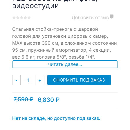
видеостудии
Добавить отзыв
0
5
0
Стальная стойка-тренога с шаровой
out
of
головой для установки цифровых камер,
based
MAX высота 390 см, в сложенном состоянии
on
95 см, пружинный амортизатор, 4 секции,
customer
ratings
вес 5,6 кг, головка 5/8″, резьба 1/4″.
читать далее...
Количество
ОФОРМИТЬ ПОД ЗАКАЗ
-
+
7,590
₽
6,830
₽
Текущая
Первоначальная
цена:
цена
6,830 ₽.
составляла
7,590 ₽.
Нет на складе, но доступно под заказ.