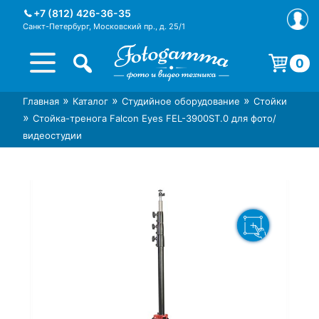
Skip
+7 (812) 426-36-35
to
Санкт-Петербург, Московский пр., д. 25/1
content
0
Корзина пуста.
»
»
»
Главная
Каталог
Студийное оборудование
Стойки
Интернет-магазин фототехники
Магазин фотоаксессуаров foto-
»
Стойка-тренога Falcon Eyes FEL-3900ST.0 для фото/
Foto-Gamma в СПб
gamma.ru
видеостудии