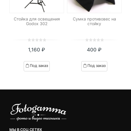
nd
Стойка для освещения
Сумка противовес на
С
Godox 302
стойку
0
5
0
0
5
0
₽
1,160
₽
400
₽
out
out
я
начальная
of
of
based
based
Под заказ
Под заказ
on
on
.
вляла
customer
customer
₽.
ratings
ratings
МЫ В СОЦ СЕТЯХ