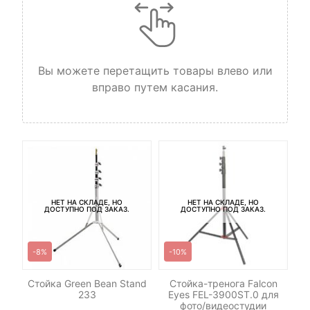
Вы можете перетащить товары влево или
вправо путем касания.
НЕТ НА СКЛАДЕ, НО
НЕТ НА СКЛАДЕ, НО
ДОСТУПНО ПОД ЗАКАЗ.
ДОСТУПНО ПОД ЗАКАЗ.
-8%
-10%
n
Стойка Green Bean Stand
Стойка-тренога Falcon
я
233
Eyes FEL-3900ST.0 для
фото/видеостудии