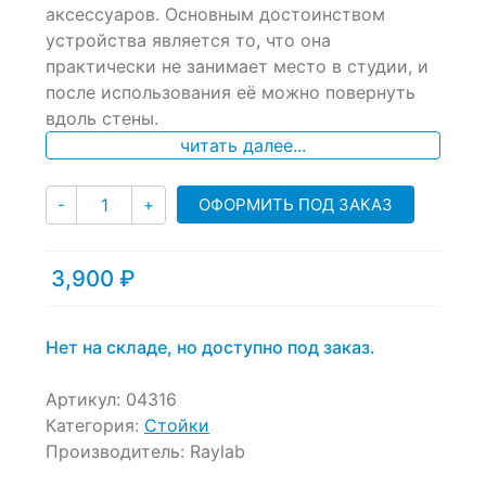
аксессуаров. Основным достоинством
on
устройства является то, что она
customer
ratings
практически не занимает место в студии, и
после использования её можно повернуть
вдоль стены.
читать далее...
Количество
ОФОРМИТЬ ПОД ЗАКАЗ
-
+
3,900
₽
Нет на складе, но доступно под заказ.
Артикул:
04316
Категория:
Стойки
Производитель:
Raylab