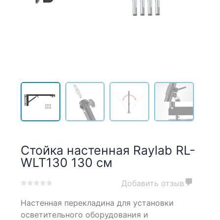
Стойка настенная Raylab RL-
WLT130 130 см
Добавить отзыв
0
5
0
Настенная перекладина для установки
out
of
осветительного оборудования и
based