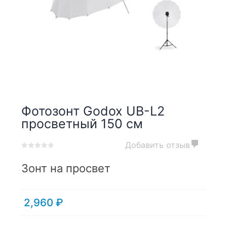
Фотозонт Godox UB-L2
просветный 150 см
Добавить отзыв
0
5
0
out
Зонт на просвет
of
based
on
2,960
₽
customer
ratings