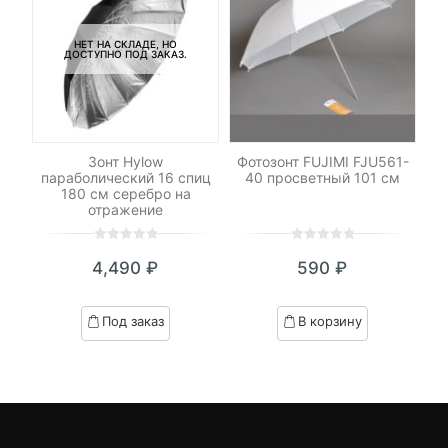
НЕТ НА СКЛАДЕ, НО
ДОСТУПНО ПОД ЗАКАЗ.
UR-
Зонт Hylow
Фотозонт FUJIMI FJU561-
м
параболический 16 спиц
40 просветный 101 см
180 см серебро на
отражение
0
5
0
0
5
0
4,490
₽
590
₽
out
out
of
of
based
based
Под заказ
В корзину
on
on
customer
customer
ratings
ratings