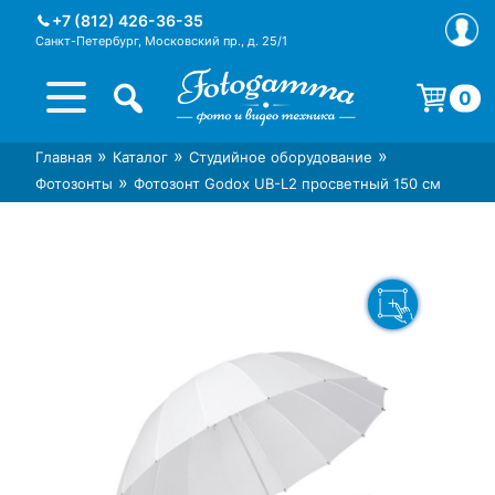
Skip
+7 (812) 426-36-35
to
Санкт-Петербург, Московский пр., д. 25/1
content
0
Корзина пуста.
»
»
»
Главная
Каталог
Студийное оборудование
Интернет-магазин фототехники
Магазин фотоаксессуаров foto-
»
Фотозонты
Фотозонт Godox UB-L2 просветный 150 см
Foto-Gamma в СПб
gamma.ru