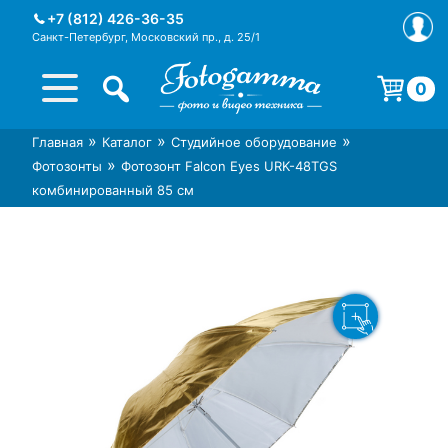
Skip
+7 (812) 426-36-35
to
Санкт-Петербург, Московский пр., д. 25/1
content
0
Корзина пуста.
»
»
»
Главная
Каталог
Студийное оборудование
Интернет-магазин фототехники
Магазин фотоаксессуаров foto-
»
Фотозонты
Фотозонт Falcon Eyes URK-48TGS
Foto-Gamma в СПб
gamma.ru
комбинированный 85 см