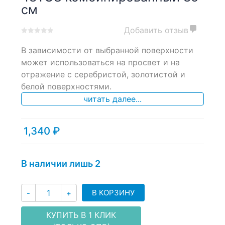
см
Добавить отзыв
0
5
0
В зависимости от выбранной поверхности
out
of
может использоваться на просвет и на
based
отражение с серебристой, золотистой и
on
белой поверхностями.
customer
ratings
читать далее...
1,340
₽
В наличии лишь 2
Количество
В КОРЗИНУ
-
+
КУПИТЬ В 1 КЛИК