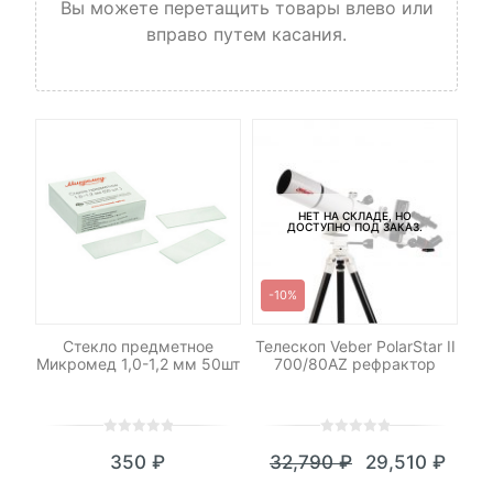
Вы можете перетащить товары влево или
вправо путем касания.
НЕТ НА СКЛАДЕ, НО
ДОСТУПНО ПОД ЗАКАЗ.
-10%
-
70
Стекло предметное
Телескоп Veber PolarStar II
Т
Микромед 1,0-1,2 мм 50шт
700/80AZ рефрактор
0
5
0
0
5
0
₽
350
₽
32,790
₽
29,510
₽
out
out
я
начальная
Текущая
Первоначал
of
of