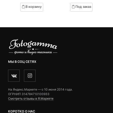
цена:
цена
based
based
В корзину
Под заказ
on
on
.
вляла
29,510 ₽.
составляла
customer
customer
₽.
32,790 ₽.
ratings
ratings
МЫ В СОЦ СЕТЯХ
На Яндекс.Маркете — c 10 июня 2014 года.
ОГРНИП 314784710100933
Смотреть отзывы в Я.Маркете
КОРОТКО О НАС