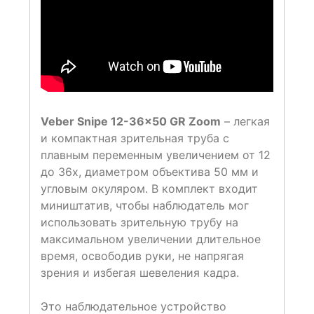
Veber Snipe 12-36×50 GR Zoom
– легкая
и компактная зрительная труба с
плавным переменным увеличением от 12
до 36х, диаметром объектива 50 мм и
угловым окуляром. В комплект входит
миништатив, чтобы наблюдатель мог
использовать зрительную трубу на
максимальном увеличении длительное
время, освободив руки, не напрягая
зрения и избегая шевеления кадра.
Это наблюдательное устройство