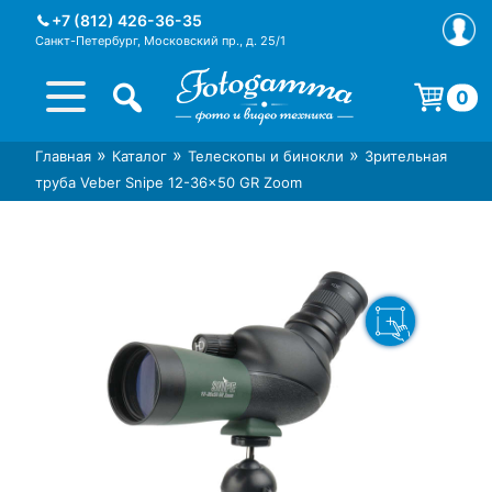
Skip
+7 (812) 426-36-35
to
Санкт-Петербург, Московский пр., д. 25/1
content
0
Корзина пуста.
»
»
»
Главная
Каталог
Телескопы и бинокли
Зрительная
Интернет-магазин фототехники
Магазин фотоаксессуаров foto-
труба Veber Snipe 12-36×50 GR Zoom
Foto-Gamma в СПб
gamma.ru