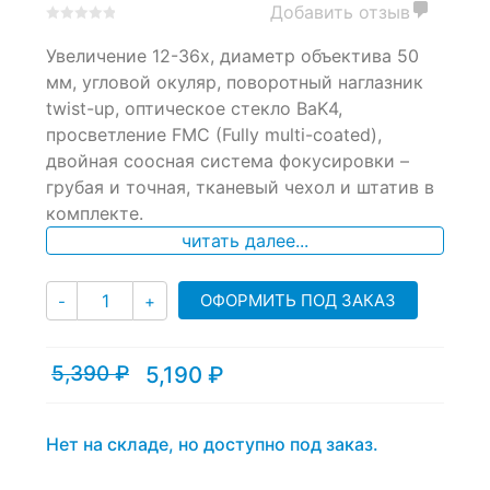
Добавить отзыв
0
5
0
Увеличение 12-36x, диаметр объектива 50
out
of
мм, угловой окуляр, поворотный наглазник
based
twist-up, оптическое стекло BaK4,
on
просветление FMC (Fully multi-coated),
customer
ratings
двойная соосная система фокусировки –
грубая и точная, тканевый чехол и штатив в
комплекте.
читать далее...
Количество
ОФОРМИТЬ ПОД ЗАКАЗ
-
+
5,390
₽
5,190
₽
Текущая
Первоначальная
цена:
цена
5,190 ₽.
составляла
5,390 ₽.
Нет на складе, но доступно под заказ.