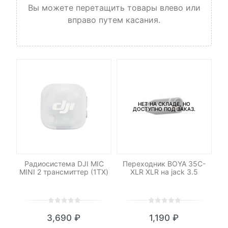
Вы можете перетащить товары влево или
вправо путем касания.
НЕТ НА СКЛАДЕ, НО
ДОСТУПНО ПОД ЗАКАЗ.
Радиосистема DJI MIC
Переходник BOYA 35C-
DM
MINI 2 трансмиттер (1TX)
XLR XLR на jack 3.5
LR
0
5
0
0
5
0
3,690
₽
1,190
₽
out
out