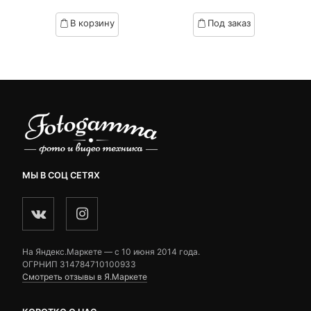
of
of
based
based
В корзину
Под заказ
on
on
customer
customer
ratings
ratings
МЫ В СОЦ СЕТЯХ
На Яндекс.Маркете — c 10 июня 2014 года.
ОГРНИП 314784710100933
Смотреть отзывы в Я.Маркете