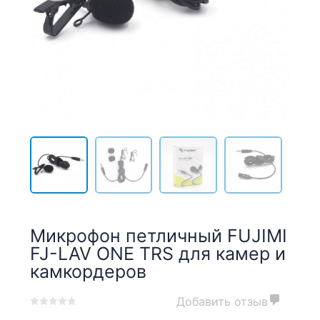
Микрофон петличный FUJIMI
FJ-LAV ONE TRS для камер и
камкордеров
Добавить отзыв
0
5
0