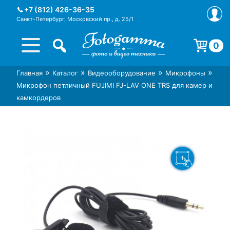
Skip
+7 (812) 426-36-35
to
Санкт-Петербург, Московский пр., д. 25/1
content
0
Корзина пуста.
»
»
»
»
Главная
Каталог
Видеооборудование
Микрофоны
Интернет-магазин фототехники
Магазин фотоаксессуаров foto-
Микрофон петличный FUJIMI FJ-LAV ONE TRS для камер и
Foto-Gamma в СПб
gamma.ru
камкордеров