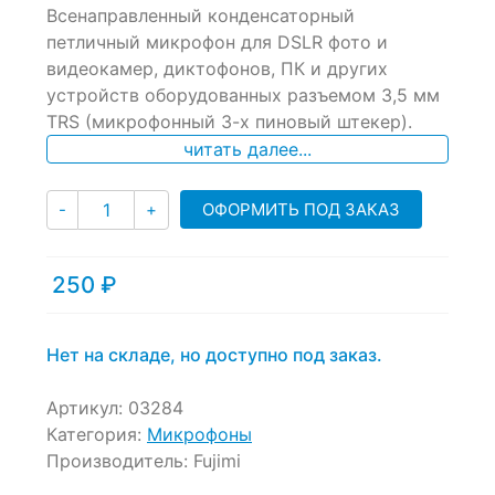
Всенаправленный конденсаторный
out
of
петличный микрофон для DSLR фото и
based
видеокамер, диктофонов, ПК и других
on
устройств оборудованных разъемом 3,5 мм
customer
ratings
TRS (микрофонный 3-х пиновый штекер).
читать далее...
Количество
ОФОРМИТЬ ПОД ЗАКАЗ
-
+
250
₽
Нет на складе, но доступно под заказ.
Артикул:
03284
Категория:
Микрофоны
Производитель:
Fujimi