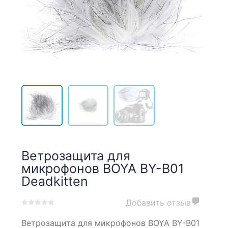
Ветрозащита для
микрофонов BOYA BY-B01
Deadkitten
Добавить отзыв
0
5
0
Ветрозащита для микрофонов BOYA BY-B01
out