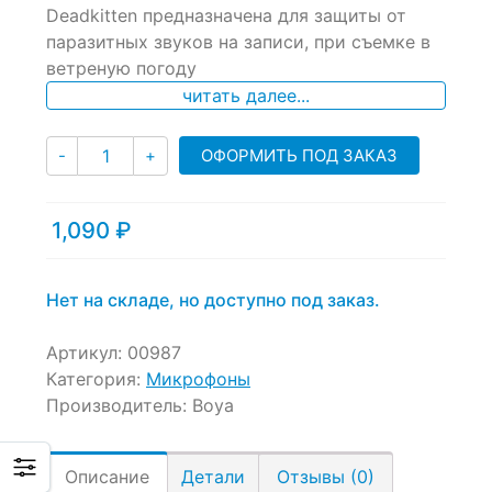
of
Deadkitten предназначена для защиты от
based
паразитных звуков на записи, при съемке в
on
ветреную погоду
customer
ratings
читать далее...
Количество
ОФОРМИТЬ ПОД ЗАКАЗ
-
+
1,090
₽
Нет на складе, но доступно под заказ.
Артикул:
00987
Категория:
Микрофоны
Производитель:
Boya
Описание
Детали
Отзывы (0)