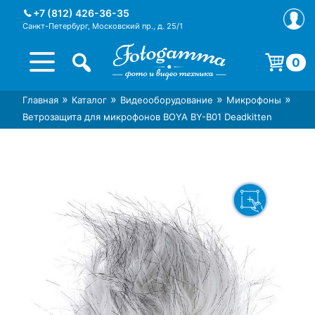
Skip
+7 (812) 426-36-35
to
Санкт-Петербург, Московский пр., д. 25/1
content
0
Корзина пуста.
»
»
»
»
Главная
Каталог
Видеооборудование
Микрофоны
Интернет-магазин фототехники
Магазин фотоаксессуаров foto-
Ветрозащита для микрофонов BOYA BY-B01 Deadkitten
Foto-Gamma в СПб
gamma.ru