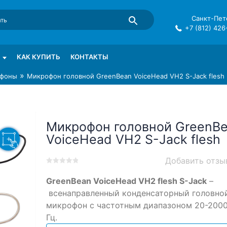
Санкт-Пете
+7 (812) 426
mma в СПб
КАК КУПИТЬ
КОНТАКТЫ
»
фоны
Микрофон головной GreenBean VoiceHead VH2 S-Jack flesh
Микрофон головной GreenB
VoiceHead VH2 S-Jack flesh
Добавить отзы
0
5
0
GreenBean VoiceHead VH2 flesh S-Jack
–
out
of
всенаправленный конденсаторный головно
based
микрофон с частотным диапазоном 20-200
on
Гц.
customer