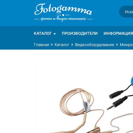
Skip
to
content
Интернет-магазин фототехники Foto-Ga
Магазин фотоаксессуаров foto-gamma.ru
КАТАЛОГ
ПРОИЗВОДИТЕЛИ
ИНФОРМАЦИЯ
»
»
»
Главная
Каталог
Видеооборудование
Микро