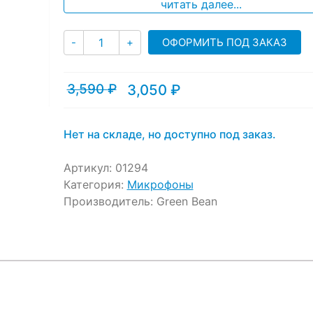
ratings
читать далее...
Количество
ОФОРМИТЬ ПОД ЗАКАЗ
-
+
3,590
₽
3,050
₽
Текущая
Первоначальная
цена:
цена
3,050 ₽.
составляла
3,590 ₽.
Нет на складе, но доступно под заказ.
Артикул:
01294
Категория:
Микрофоны
Производитель:
Green Bean