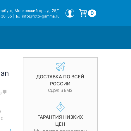
рбург, Московский пр., д. 25/1
МОЙ ПРОФИЛЬ
0
-36-35
|
info@foto-gamma.ru
Корзина пуста.
ean
ДОСТАВКА ПО ВСЕЙ
РОССИИ
СДЭК и EMS
в
й
ГАРАНТИЯ НИЗКИХ
00
ЦЕН