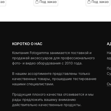
каз
Под заказ
Под заказ
on
on
1,190 ₽.
составляла
customer
customer
2,490 ₽.
ratings
ratings
КОРОТКО О НАС
А
Компания Fotogamma занимается поставкой и
На
продажей аксессуаров для профессионального
ад
фото- и видео оборудования с 2010 года.
По
В нашем ассортименте представлены только
Су
качественные товары, прошедшие тестирование
нашими специалистами.
См
Продукция плохого качества отсеивается и мы
рады предложить вашему вниманию
действительно качественные продукты.