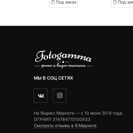
д заказ
Под заказ
Под за
on
on
omer
customer
customer
ngs
ratings
ratings
МЫ В СОЦ СЕТЯХ
На Яндекс.Маркете — c 10 июня 2014 года.
ОГРНИП 314784710100933
Смотреть отзывы в Я.Маркете