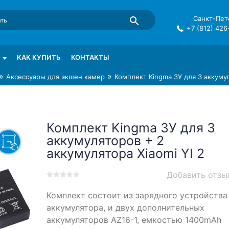
Санкт-Пете
+7 (812) 426
mma в СПб
КАК КУПИТЬ
КОНТАКТЫ
»
»
Аксессуары для экшен камер
Комплект Kingma ЗУ для 3 аккумул
Комплект Kingma ЗУ для 3
аккумуляторов + 2
аккумулятора Xiaomi YI 2
Добавить отзы
0
5
0
Комплект состоит из зарядного устройства 
out
of
аккумулятора, и двух дополнительных
based
аккумуляторов AZ16-1, емкостью 1400mAh
on