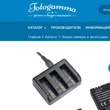
Skip
to
content
Интернет-магазин фототехники Foto-Ga
Магазин фотоаксессуаров foto-gamma.ru
КАТАЛОГ
ПРОИЗВОДИТЕЛИ
ИНФОРМАЦИЯ
»
»
Главная
Каталог
Экшен камеры и аксессуары