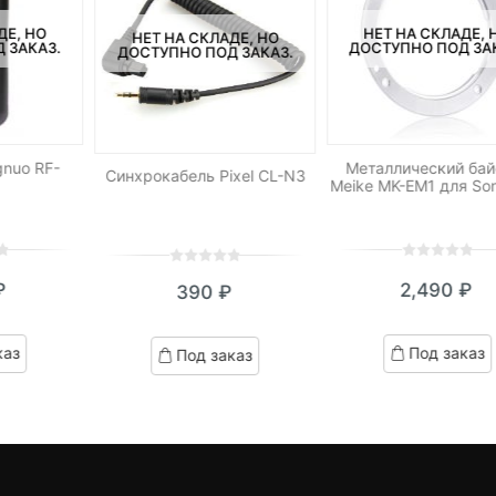
ДЕ, НО
НЕТ НА СКЛАДЕ, 
НЕТ НА СКЛАДЕ, НО
 ЗАКАЗ.
ДОСТУПНО ПОД ЗА
ДОСТУПНО ПОД ЗАКАЗ.
nuo RF-
Металлический бай
Синхрокабель Pixel CL-N3
Meike MK-EM1 для So
0
5
0
0
5
0
₽
2,490
₽
390
₽
out
out
of
of
based
based
каз
Под заказ
Под заказ
on
on
customer
customer
ratings
ratings