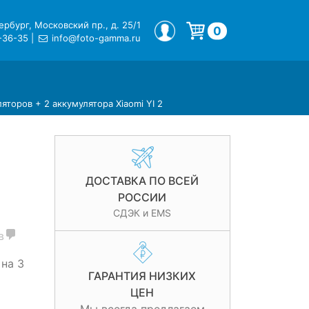
рбург, Московский пр., д. 25/1
МОЙ ПРОФИЛЬ
0
-36-35
|
info@foto-gamma.ru
Корзина пуста.
яторов + 2 аккумулятора Xiaomi YI 2
ДОСТАВКА ПО ВСЕЙ
РОССИИ
СДЭК и EMS
в
на 3
ГАРАНТИЯ НИЗКИХ
ЦЕН