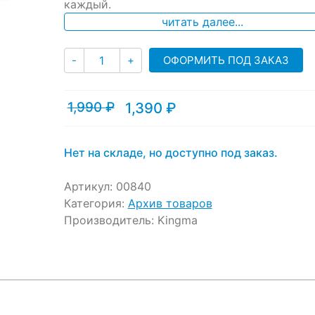
каждый.
customer
ratings
читать далее...
Количество
ОФОРМИТЬ ПОД ЗАКАЗ
-
+
1,990
₽
1,390
₽
Текущая
Первоначальная
цена:
цена
1,390 ₽.
составляла
1,990 ₽.
Нет на складе, но доступно под заказ.
Артикул:
00840
Категория:
Архив товаров
Производитель:
Kingma